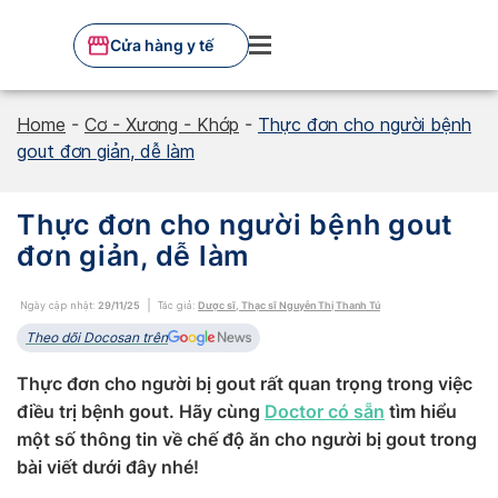
Skip
to
Cửa hàng y tế
content
Home
-
Cơ - Xương - Khớp
-
Thực đơn cho người bệnh
gout đơn giản, dễ làm
Thực đơn cho người bệnh gout
đơn giản, dễ làm
Ngày cập nhật:
29/11/25
Tác giả:
Dược sĩ, Thạc sĩ Nguyễn Thị Thanh Tú
Theo dõi Docosan trên
Thực đơn cho người bị gout rất quan trọng trong việc
điều trị bệnh gout. Hãy cùng
Doctor có sẵn
tìm hiểu
một số thông tin về chế độ ăn cho người bị gout trong
bài viết dưới đây nhé!