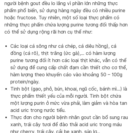
người bệnh gout đều lo lắng vì phần lớn những thực
phẩm phổ biến, sử dụng hàng ngày đều có nhiều purine
hoặc fructose. Tuy nhiên, một số loại thực phẩm có
những thực phẩm chứa lượng purine tương đối thấp hơn
có thể sử dụng rộng rãi hơn cụ thể như:
Các loại cá sông như cá chép, cá diêu hồng), cá
đồng (cá rô), thịt trắng (ức gà),… có hàm lượng
purine tương đối ít hơn các loại thịt khác, vẫn có thể
sử dụng để cung cấp chất đạm cần thiết cho cơ thể,
hàm lượng theo khuyến cáo vào khoảng 50 – 100g
protein/ngày.
Tinh bột (gạo, phở, bún, khoai, ngũ cốc, bánh mì…) là
thực phẩm thiết yếu của mỗi người. Tinh bột chứa
một lượng purin ở mức vừa phải, làm giảm và hòa tan
acid uric trong nước tiểu.
Thực đơn cho người bệnh nhân gout cần bổ sung rau
xanh, trái cây tươi để đào thải acid uric trong máu
như cherry, trái cây, cải bẹ xanh, súp lơ…