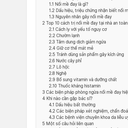
1.1
Nổi mề đay là gì?
1.2
Dấu hiệu, triệu chứng nhận biết nổi 
1.3
Nguyên nhân gây nổi mề đay
2
Top 10 cách trị nổi mề đay tại nhà an toà
2.1
Cách ly với yếu tố nguy cơ
2.2
Chườm lạnh
2.3
Tắm dung dịch giảm ngứa
2.4
Giữ cơ thể mát mẻ
2.5
Tránh dùng sản phẩm gây kích ứng
2.6
Nước cây phỉ
2.7
Lô hội:
2.8
Nghệ
2.9
Bổ sung vitamin và dưỡng chất
2.10
Thuốc kháng histamin
3
Các biện pháp phòng ngừa nổi mề đay hiệ
4
Khi nào cần gặp bác sĩ?
4.1
Dấu hiệu bất thường
4.2
Các biện pháp xét nghiệm, chẩn đo
4.3
Các bệnh viện chuyên khoa da liễu uy
5
Một số câu hỏi liên quan