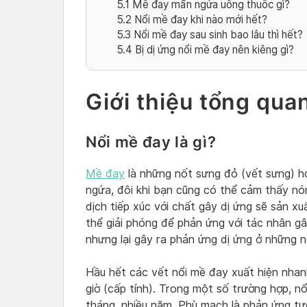
5.1
Mề đay mẩn ngứa uống thuốc gì?
5.2
Nổi mề đay khi nào mới hết?
5.3
Nổi mề đay sau sinh bao lâu thì hết?
5.4
Bị dị ứng nổi mề đay nên kiêng gì?
Giới thiệu tổng qua
Nổi mề đay là gì?
Mề đay
là những nốt sưng đỏ (vết sưng) 
ngứa, đôi khi bạn cũng có thể cảm thấy nó
dịch tiếp xúc với chất gây dị ứng sẽ sản xu
thể giải phóng để phản ứng với tác nhân g
nhưng lại gây ra phản ứng dị ứng ở những 
Hầu hết các vết nổi mề đay xuất hiện nha
giờ (cấp tính). Trong một số trường hợp, n
tháng, nhiều năm. Phù mạch là phản ứng t