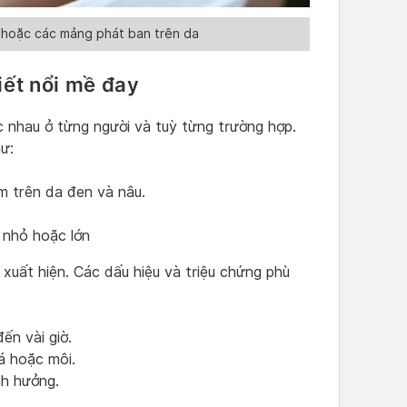
 hoặc các mảng phát ban trên da
iết nổi mề đay
 nhau ở từng người và tuỳ từng trường hợp.
ư:
ím trên da đen và nâu.
ể nhỏ hoặc lớn
xuất hiện. Các dấu hiệu và triệu chứng phù
ến vài giờ.
á hoặc môi.
nh hưởng.