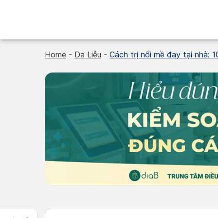
Skip
to
content
Home
-
Da Liễu
-
Cách trị nổi mề đay tại nhà: 