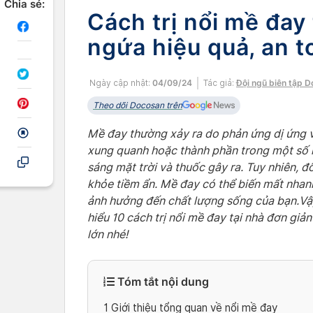
Chia sẻ:
Cách trị nổi mề đay
ngứa hiệu quả, an t
Ngày cập nhật:
04/09/24
Tác giả:
Đội ngũ biên tập 
Theo dõi Docosan trên
Mề đay thường xảy ra do phản ứng dị ứng v
xung quanh hoặc thành phần trong một số l
sáng mặt trời và thuốc gây ra. Tuy nhiên, đ
khỏe tiềm ẩn. Mề đay có thể biến mất nhanh
ảnh hưởng đến chất lượng sống của bạn.Vậ
hiểu 10 cách trị nổi mề đay tại nhà đơn giả
lớn nhé!
Tóm tắt nội dung
1
Giới thiệu tổng quan về nổi mề đay