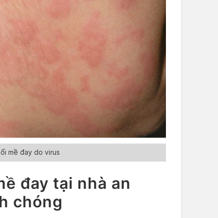
ổi mề đay do virus
mề đay tại nhà an
nh chóng