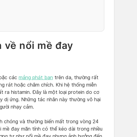
n về nổi mề đay
hoặc các
mảng phát ban
trên da, thường rất
ng rát hoặc châm chích. Khi hệ thống miễn
ất ra histamin. Đây là một loại protein do cơ
ây dị ứng. Những tác nhân này thường vô hại
người nhạy cảm.
nh chóng và thường biến mất trong vòng 24
ổi mề đay mãn tính có thể kéo dài trong nhiều
ương tự như nổi mề đay nhưng ảnh hưởng đến