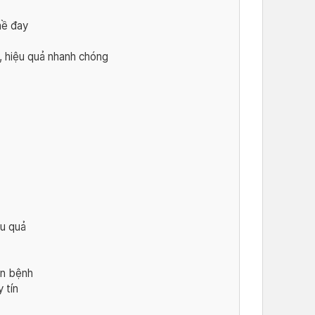
mề đay
n, hiệu quả nhanh chóng
u quả
án bệnh
 tín