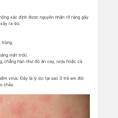
không xác định được nguyên nhân rõ ràng gây
 xảy ra do:
 trùng.
áng mặt trời).
g, chẳng hạn như đồ ăn cay, rượu hoặc cà
ễm virus. Đây là lý do tại sao ở trẻ em đôi
êu chảy.