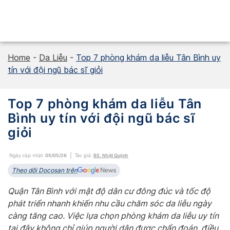
Skip
to
content
Home
-
Da Liễu
-
Top 7 phòng khám da liễu Tân Bình uy
tín với đội ngũ bác sĩ giỏi
Top 7 phòng khám da liễu Tân
Bình uy tín với đội ngũ bác sĩ
giỏi
Ngày cập nhật:
05/05/26
Tác giả:
BS. Nhật Quỳnh
Theo dõi Docosan trên
Quận Tân Bình với mật độ dân cư đông đúc và tốc độ
phát triển nhanh khiến nhu cầu chăm sóc da liễu ngày
càng tăng cao. Việc lựa chọn phòng khám da liễu uy tín
tại đây không chỉ giúp người dân được chẩn đoán, điều