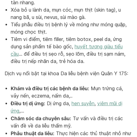
tàn nhang.
Xóa bỏ u lành da, mụn cóc, mụn thịt (skin tag), u
nang bã, u sùi, nevus, sùi mào gà.
Tiểu phẫu điều trị bệnh lý về móng như móng quặp,
móng chọc thịt.
Tiêm vi điểm, tiêm filler, tiêm botox, peel da, ứng
dụng sản phẩm tế bào gốc,
huyết tương giàu tiểu
cầu
… để điều trị sẹo rỗ, sẹo lõm, điều trị sạm nám,
điều trị nếp nhăn da, trẻ hóa da.
Dịch vụ nổi bật tại khoa Da liễu bệnh viện Quân Y 175:
Khám và điều trị các bệnh da liễu:
Mụn trứng cá,
vảy nến, eczema, nấm da,..
Điều trị dị ứng:
Dị ứng da,
hen suyễn
,
viêm mũi dị
ứng
,…
Chăm sóc da chuyên sâu:
Tư vấn và điều trị các
vấn đề về da liễu thẩm mỹ.
Phẫu thuật da liễu:
Thực hiện các thủ thuật nhỏ như