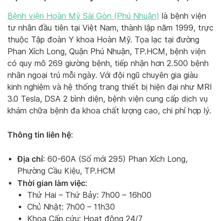
Bệnh viện Hoàn Mỹ Sài Gòn (Phú Nhuận)
là bệnh viện
tư nhân đầu tiên tại Việt Nam, thành lập năm 1999, trực
thuộc Tập đoàn Y khoa Hoàn Mỹ. Tọa lạc tại đường
Phan Xích Long, Quận Phú Nhuận, TP.HCM, bệnh viện
có quy mô 269 giường bệnh, tiếp nhận hơn 2.500 bệnh
nhân ngoại trú mỗi ngày. Với đội ngũ chuyên gia giàu
kinh nghiệm và hệ thống trang thiết bị hiện đại như MRI
3.0 Tesla, DSA 2 bình diện, bệnh viện cung cấp dịch vụ
khám chữa bệnh đa khoa chất lượng cao, chi phí hợp lý.
Thông tin liên hệ
:
Địa chỉ
: 60-60A (Số mới 295) Phan Xích Long,
Phường Cầu Kiệu, TP.HCM
Thời gian làm việc
:
Thứ Hai – Thứ Bảy: 7h00 – 16h00
Chủ Nhật: 7h00 – 11h30
Khoa Cấp cứu: Hoạt động 24/7