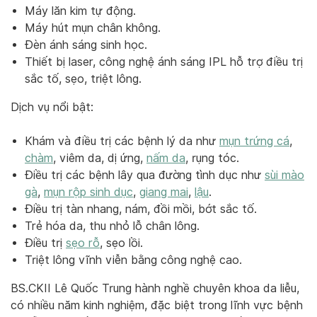
Máy lăn kim tự động.
Máy hút mụn chân không.
Đèn ánh sáng sinh học.
Thiết bị laser, công nghệ ánh sáng IPL hỗ trợ điều trị
sắc tố, sẹo, triệt lông.
Dịch vụ nổi bật:
Khám và điều trị các bệnh lý da như
mụn trứng cá
,
chàm
, viêm da, dị ứng,
nấm da
, rụng tóc.
Điều trị các bệnh lây qua đường tình dục như
sùi mào
gà
,
mụn rộp sinh dục
,
giang mai
,
lậu
.
Điều trị tàn nhang, nám, đồi mồi, bớt sắc tố.
Trẻ hóa da, thu nhỏ lỗ chân lông.
Điều trị
sẹo rỗ
, sẹo lồi.
Triệt lông vĩnh viễn bằng công nghệ cao.
BS.CKII Lê Quốc Trung hành nghề chuyên khoa da liễu,
có nhiều năm kinh nghiệm, đặc biệt trong lĩnh vực bệnh