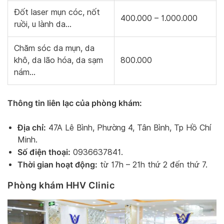
Đốt laser mụn cóc, nốt
400.000 – 1.000.000
ruồi, u lành da…
Chăm sóc da mụn, da
khô, da lão hóa, da sạm
800.000
nám…
Thông tin liên lạc của phòng khám:
Địa chỉ:
47A Lê Bình, Phường 4, Tân Bình, Tp Hồ Chí
Minh.
Số điện thoại:
0936637841.
Thời gian hoạt động:
từ 17h – 21h thứ 2 đến thứ 7.
Phòng khám HHV Clinic