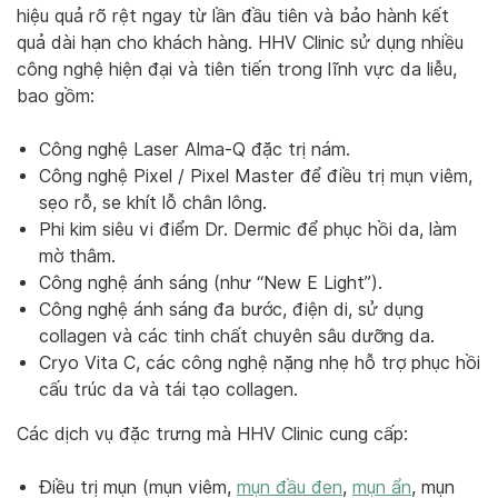
hiệu quả rõ rệt ngay từ lần đầu tiên và bảo hành kết
quả dài hạn cho khách hàng. HHV Clinic sử dụng nhiều
công nghệ hiện đại và tiên tiến trong lĩnh vực da liễu,
bao gồm:
Công nghệ Laser Alma-Q đặc trị nám.
Công nghệ Pixel / Pixel Master để điều trị mụn viêm,
sẹo rỗ, se khít lỗ chân lông.
Phi kim siêu vi điểm Dr. Dermic để phục hồi da, làm
mờ thâm.
Công nghệ ánh sáng (như “New E Light”).
Công nghệ ánh sáng đa bước, điện di, sử dụng
collagen và các tinh chất chuyên sâu dưỡng da.
Cryo Vita C, các công nghệ nặng nhẹ hỗ trợ phục hồi
cấu trúc da và tái tạo collagen.
Các dịch vụ đặc trưng mà HHV Clinic cung cấp:
Điều trị mụn (mụn viêm,
mụn đầu đen
,
mụn ẩn
, mụn