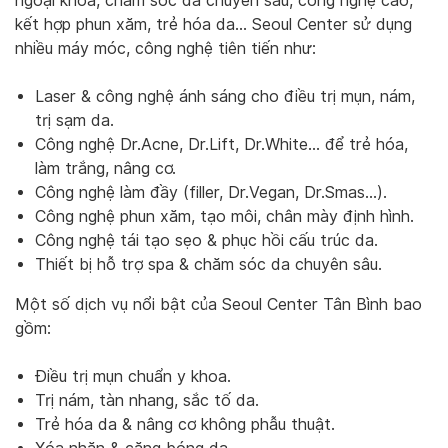
ngoại khoa, chăm sóc da chuyên sâu, công nghệ cao,
kết hợp phun xăm, trẻ hóa da… Seoul Center sử dụng
nhiều máy móc, công nghệ tiên tiến như:
Laser & công nghệ ánh sáng cho điều trị mụn, nám,
trị sạm da.
Công nghệ Dr.Acne, Dr.Lift, Dr.White… để trẻ hóa,
làm trắng, nâng cơ.
Công nghệ làm đầy (filler, Dr.Vegan, Dr.Smas…).
Công nghệ phun xăm, tạo môi, chân mày định hình.
Công nghệ tái tạo sẹo & phục hồi cấu trúc da.
Thiết bị hỗ trợ spa & chăm sóc da chuyên sâu.
Một số dịch vụ nổi bật của Seoul Center Tân Bình bao
gồm:
Điều trị mụn chuẩn y khoa.
Trị nám, tàn nhang, sắc tố da.
Trẻ hóa da & nâng cơ không phẫu thuật.