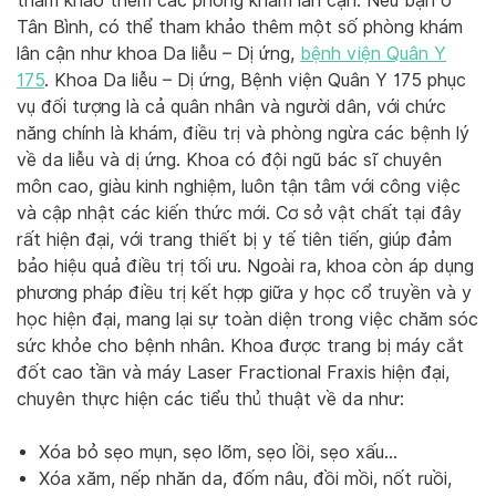
tham khảo thêm các phòng khám lân cận. Nếu bạn ở
Tân Bình, có thể tham khảo thêm một số phòng khám
lân cận như khoa Da liễu – Dị ứng,
bệnh viện Quân Y
175
. Khoa Da liễu – Dị ứng, Bệnh viện Quân Y 175 phục
vụ đối tượng là cả quân nhân và người dân, với chức
năng chính là khám, điều trị và phòng ngừa các bệnh lý
về da liễu và dị ứng. Khoa có đội ngũ bác sĩ chuyên
môn cao, giàu kinh nghiệm, luôn tận tâm với công việc
và cập nhật các kiến thức mới. Cơ sở vật chất tại đây
rất hiện đại, với trang thiết bị y tế tiên tiến, giúp đảm
bảo hiệu quả điều trị tối ưu. Ngoài ra, khoa còn áp dụng
phương pháp điều trị kết hợp giữa y học cổ truyền và y
học hiện đại, mang lại sự toàn diện trong việc chăm sóc
sức khỏe cho bệnh nhân. Khoa được trang bị máy cắt
đốt cao tần và máy Laser Fractional Fraxis hiện đại,
chuyên thực hiện các tiểu thủ thuật về da như:
Xóa bỏ sẹo mụn, sẹo lõm, sẹo lồi, sẹo xấu…
Xóa xăm, nếp nhăn da, đốm nâu, đồi mồi, nốt ruồi,