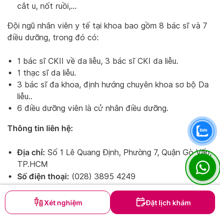
cắt u, nốt ruồi,…
Đội ngũ nhân viên y tế tại khoa bao gồm 8 bác sĩ và 7
điều dưỡng, trong đó có:
1 bác sĩ CKII về da liễu, 3 bác sĩ CKI da liễu.
1 thạc sĩ da liễu.
3 bác sĩ đa khoa, định hướng chuyên khoa sơ bộ Da
liễu..
6 điều dưỡng viên là cử nhân điều dưỡng.
Thông tin liên hệ:
Địa chỉ:
Số 1 Lê Quang Định, Phường 7, Quận Gò Vấp,
TP.HCM
Số điện thoại:
(028) 3895 4249
Kinh nghiệm thực tế khi đi khám da liễu
Xét nghiệm
Đặt lịch khám