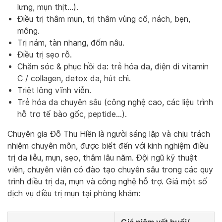
lưng, mụn thịt…).
Điều trị thâm mụn, trị thâm vùng cổ, nách, bẹn,
mông.
Trị nám, tàn nhang, đốm nâu.
Điều trị sẹo rỗ.
Chăm sóc & phục hồi da: trẻ hóa da, điện di vitamin
C / collagen, detox da, hút chì.
Triệt lông vĩnh viễn.
Trẻ hóa da chuyên sâu (công nghệ cao, các liệu trình
hỗ trợ tế bào gốc, peptide…).
Chuyên gia Đỗ Thu Hiền là người sáng lập và chịu trách
nhiệm chuyên môn, được biết đến với kinh nghiệm điều
trị da liễu, mụn, sẹo, thâm lâu năm. Đội ngũ kỹ thuật
viên, chuyên viên có đào tạo chuyên sâu trong các quy
trình điều trị da, mụn và công nghệ hỗ trợ. Giá một số
dịch vụ điều trị mụn tại phòng khám:
Giá niêm yết buổi/