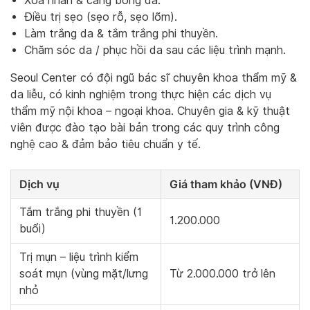
Xóa nhăn & căng bóng da.
Điều trị sẹo (sẹo rỗ, sẹo lõm).
Làm trắng da & tắm trắng phi thuyền.
Chăm sóc da / phục hồi da sau các liệu trình mạnh.
Seoul Center có đội ngũ bác sĩ chuyên khoa thẩm mỹ &
da liễu, có kinh nghiệm trong thực hiện các dịch vụ
thẩm mỹ nội khoa – ngoại khoa. Chuyên gia & kỹ thuật
viên được đào tạo bài bản trong các quy trình công
nghệ cao & đảm bảo tiêu chuẩn y tế.
Dịch vụ
Giá tham khảo (VNĐ)
Tắm trắng phi thuyền (1
1.200.000
buổi)
Trị mụn – liệu trình kiểm
soát mụn (vùng mặt/lưng
Từ 2.000.000 trở lên
nhỏ