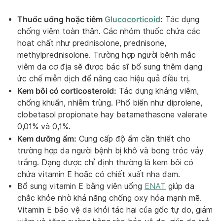
Thuốc uống hoặc tiêm
Glucocorticoid
:
Tác dụng
chống viêm toàn thân. Các nhóm thuốc chứa các
hoạt chất như prednisolone, prednisone,
methylprednisolone. Trường hợp người bệnh mắc
viêm da cơ địa sẽ được bác sĩ bổ sung thêm dạng
ức chế miễn dịch để nâng cao hiệu quả điều trị.
Kem bôi có corticosteroid:
Tác dụng kháng viêm,
chống khuẩn, nhiễm trùng. Phổ biến như diprolene,
clobetasol propionate hay betamethasone valerate
0,01% và 0,1%.
Kem dưỡng ẩm:
Cung cấp độ ẩm cần thiết cho
trường hợp da người bệnh bị khô và bong tróc vảy
trắng. Dạng được chỉ định thường là kem bôi có
chứa vitamin E hoặc có chiết xuất nha đam.
Bổ sung vitamin E bằng viên uống
ENAT
giúp da
chắc khỏe nhờ khả năng chống oxy hóa mạnh mẽ.
Vitamin E bảo vệ da khỏi tác hại của gốc tự do, giảm