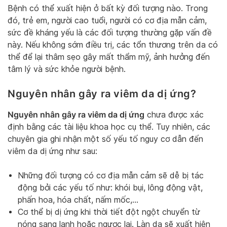
Bệnh có thể xuất hiện ở bất kỳ đối tượng nào. Trong
đó, trẻ em, người cao tuổi, người có cơ địa mẫn cảm,
sức đề kháng yếu là các đối tượng thường gặp vấn đề
này. Nếu không sớm điều trị, các tổn thương trên da có
thể để lại thâm sẹo gây mất thẩm mỹ, ảnh hưởng đến
tâm lý và sức khỏe người bệnh.
Nguyên nhân gây ra viêm da dị ứng?
Nguyên nhân gây ra viêm da dị ứng
chưa được xác
định bằng các tài liệu khoa học cụ thể. Tuy nhiên, các
chuyên gia ghi nhận một số yếu tố nguy cơ dẫn đến
viêm da dị ứng như sau:
Những đối tượng có cơ địa mẫn cảm sẽ dễ bị tác
động bởi các yếu tố như: khói bụi, lông động vật,
phấn hoa, hóa chất, nấm mốc,…
Cơ thể bị dị ứng khi thời tiết đột ngột chuyển từ
nóng sang lạnh hoặc ngược lại. Làn da sẽ xuất hiện