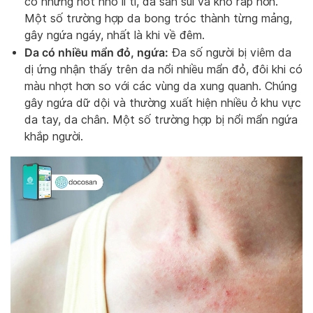
có những nốt nhỏ li ti, da sần sùi và khô ráp hơn.
Một số trường hợp da bong tróc thành từng mảng,
gây ngứa ngáy, nhất là khi về đêm.
Da có nhiều mẩn đỏ, ngứa:
Đa số người bị viêm da
dị ứng nhận thấy trên da nổi nhiều mẩn đỏ, đôi khi có
màu nhợt hơn so với các vùng da xung quanh. Chúng
gây ngứa dữ dội và thường xuất hiện nhiều ở khu vực
da tay, da chân. Một số trường hợp bị nổi mẩn ngứa
khắp người.