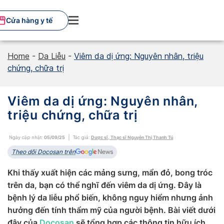
Skip
to
Cửa hàng y tế
content
Home
-
Da Liễu
-
Viêm da dị ứng: Nguyên nhân, triệu
chứng, chữa trị
Viêm da dị ứng: Nguyên nhân,
triệu chứng, chữa trị
Ngày cập nhật:
05/09/25
Tác giả:
Dược sĩ, Thạc sĩ Nguyễn Thị Thanh Tú
Theo dõi Docosan trên
Khi thấy xuất hiện các mảng sưng, mẩn đỏ, bong tróc
trên da, bạn có thể nghĩ đến viêm da dị ứng. Đây là
bệnh lý da liễu phổ biến, không nguy hiểm nhưng ảnh
hưởng đến tính thẩm mỹ của người bệnh. Bài viết dưới
đây của
Docosan
sẽ tổng hợp các thông tin hữu ích