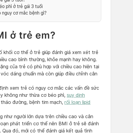
 phì ở trẻ gái 3 tuổi
có nguy cơ mắc bệnh gì?
BMI ở trẻ em?
ố khối cơ thể ở trẻ giúp đánh giá xem xét trẻ
iều cao bình thường, khỏe mạnh hay không.
ặng của trẻ có phù hợp với chiều cao hiện tại
rì vóc dáng chuẩn mà còn giúp điều chỉnh cân
 định xem trẻ có nguy cơ mắc các vấn đề sức
ay không như thừa cơ béo phì,
suy dinh
ái tháo đường, bệnh tim mạch,
rối loạn lipid
g như người lớn dựa trên chiều cao và cân
đoạn phát triển cơ thể nên BMI ở trẻ sẽ đánh
lẻ. Qua đó, mới có thể đánh giá kết quả tình