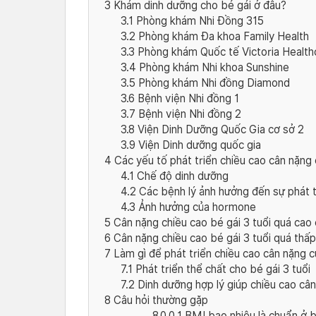
3
Khám dinh dưỡng cho bé gái ở đâu?
3.1
Phòng khám Nhi Đồng 315
3.2
Phòng khám Đa khoa Family Health
3.3
Phòng khám Quốc tế Victoria Healt
3.4
Phòng khám Nhi khoa Sunshine
3.5
Phòng khám Nhi đồng Diamond
3.6
Bệnh viện Nhi đồng 1
3.7
Bệnh viện Nhi đồng 2
3.8
Viện Dinh Dưỡng Quốc Gia cơ sở 2
3.9
Viện Dinh dưỡng quốc gia
4
Các yếu tố phát triển chiều cao cân nặng 
4.1
Chế độ dinh dưỡng
4.2
Các bệnh lý ảnh hưởng đến sự phát t
4.3
Ảnh hưởng của hormone
5
Cân nặng chiều cao bé gái 3 tuổi quá cao 
6
Cân nặng chiều cao bé gái 3 tuổi quá thấp
7
Làm gì để phát triển chiều cao cân nặng c
7.1
Phát triển thể chất cho bé gái 3 tuổi
7.2
Dinh dưỡng hợp lý giúp chiều cao cân
8
Câu hỏi thường gặp
8.0.0.1
BMI bao nhiêu là chuẩn ở b