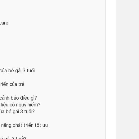
hcare
của bé gái 3 tuổi
riển của trẻ
cảnh báo điều gì?
 liệu có nguy hiểm?
ủa bé gái 3 tuổi?
 nặng phát triển tốt ưu
é gái 3 tuổi?