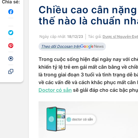
Chia sẻ:
Chiều cao cân nặng 
thế nào là chuẩn nh
Ngày cập nhật:
18/12/23
Tác giả:
Dược sĩ Nguyễn Đạ
Theo dõi Docosan trên
Trong cuộc sống hiện đại ngày nay với ch
khiến tỷ lệ trẻ em gái mất cân bằng về ch
là trong giai đoạn 3 tuổi và tình trạng dễ b
về các vấn đề và cách khắc phục mất cân b
Doctor có sẵn
sẽ giải đáp cho các bậc phụ