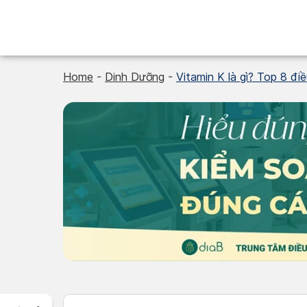
Skip
to
content
Home
-
Dinh Dưỡng
-
Vitamin K là gì? Top 8 đi