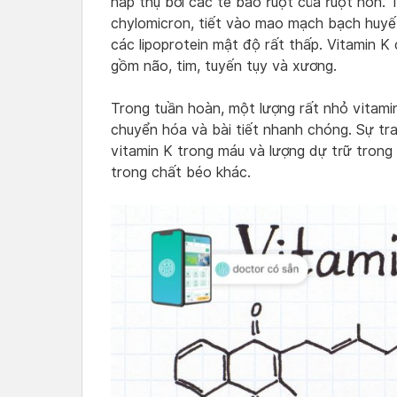
hấp thụ bởi các tế bào ruột của ruột non. 
chylomicron, tiết vào mao mạch bạch huyết
các lipoprotein mật độ rất thấp. Vitamin 
gồm não, tim, tuyến tụy và xương.
Trong tuần hoàn, một lượng rất nhỏ vitami
chuyển hóa và bài tiết nhanh chóng. Sự tr
vitamin K trong máu và lượng dự trữ trong
trong chất béo khác.