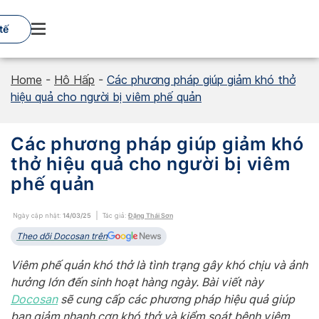
Skip
to
tế
content
Home
-
Hô Hấp
-
Các phương pháp giúp giảm khó thở
hiệu quả cho người bị viêm phế quản
Các phương pháp giúp giảm khó
thở hiệu quả cho người bị viêm
phế quản
Ngày cập nhật:
14/03/25
Tác giả:
Đặng Thái Sơn
Theo dõi Docosan trên
Viêm phế quản khó thở là tình trạng gây khó chịu và ảnh
hưởng lớn đến sinh hoạt hàng ngày. Bài viết này
Docosan
sẽ cung cấp các phương pháp hiệu quả giúp
bạn giảm nhanh cơn khó thở và kiểm soát bệnh viêm