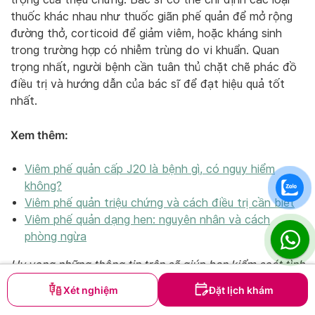
thuốc khác nhau như thuốc giãn phế quản để mở rộng
đường thở, corticoid để giảm viêm, hoặc kháng sinh
trong trường hợp có nhiễm trùng do vi khuẩn. Quan
trọng nhất, người bệnh cần tuân thủ chặt chẽ phác đồ
điều trị và hướng dẫn của bác sĩ để đạt hiệu quả tốt
nhất.
Xem thêm:
Viêm phế quản cấp J20 là bệnh gì, có nguy hiểm
không?
Viêm phế quản triệu chứng và cách điều trị cần biết
Viêm phế quản dạng hen: nguyên nhân và cách
phòng ngừa
Hy vọng những thông tin trên sẽ giúp bạn kiểm soát tình
trạng viêm phế quản khó thở hiệu quả hơn. Nếu bạn
Xét nghiệm
Đặt lịch khám
thấy bài viết hữu ích, hãy chia sẻ cho người thân và bạn