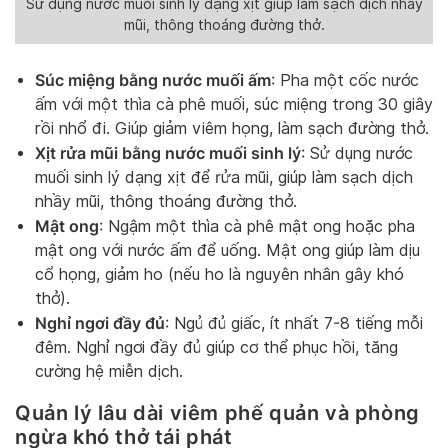
Sử dụng nước muối sinh lý dạng xịt giúp làm sạch dịch nhầy
mũi, thông thoáng đường thở.
Súc miệng bằng nước muối ấm
: Pha một cốc nước
ấm với một thìa cà phê muối, súc miệng trong 30 giây
rồi nhổ đi. Giúp giảm viêm họng, làm sạch đường thở.
Xịt rửa mũi bằng nước muối sinh lý
: Sử dụng nước
muối sinh lý dạng xịt để rửa mũi, giúp làm sạch dịch
nhầy mũi, thông thoáng đường thở.
Mật ong
: Ngậm một thìa cà phê mật ong hoặc pha
mật ong với nước ấm để uống. Mật ong giúp làm dịu
cổ họng, giảm ho (nếu ho là nguyên nhân gây khó
thở).
Nghỉ ngơi đầy đủ
: Ngủ đủ giấc, ít nhất 7-8 tiếng mỗi
đêm. Nghỉ ngơi đầy đủ giúp cơ thể phục hồi, tăng
cường hệ miễn dịch.
Quản lý lâu dài viêm phế quản và phòng
ngừa khó thở tái phát