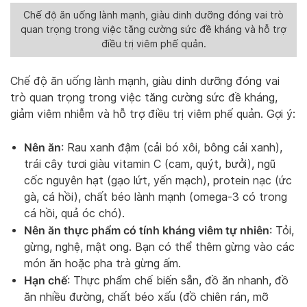
Chế độ ăn uống lành mạnh, giàu dinh dưỡng đóng vai trò
quan trọng trong việc tăng cường sức đề kháng và hỗ trợ
điều trị viêm phế quản.
Chế độ ăn uống lành mạnh, giàu dinh dưỡng đóng vai
trò quan trọng trong việc tăng cường sức đề kháng,
giảm viêm nhiễm và hỗ trợ điều trị viêm phế quản. Gợi ý:
Nên ăn
: Rau xanh đậm (cải bó xôi, bông cải xanh),
trái cây tươi giàu vitamin C (cam, quýt, bưởi), ngũ
cốc nguyên hạt (gạo lứt, yến mạch), protein nạc (ức
gà, cá hồi), chất béo lành mạnh (omega-3 có trong
cá hồi, quả óc chó).
Nên ăn thực phẩm có tính kháng viêm tự nhiên
: Tỏi,
gừng, nghệ, mật ong. Bạn có thể thêm gừng vào các
món ăn hoặc pha trà gừng ấm.
Hạn chế
: Thực phẩm chế biến sẵn, đồ ăn nhanh, đồ
ăn nhiều đường, chất béo xấu (đồ chiên rán, mỡ