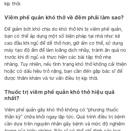
kịp thời.
Viêm phế quản khó thở về đêm phải làm sao?
Để giảm bớt khó chịu do khó thở khi bị viêm phế quản,
bạn có thể áp dụng một số biện pháp tại nhà như: kê
cao đầu khi ngủ để dễ thở hơn, giữ ấm cơ thể, sử dụng
máy tạo độ ẩm để làm loãng dịch nhầy, tránh ăn quá no
trước khi đi ngủ và thực hiện các bài tập thở nhẹ
nhàng. Tuy nhiên, nếu tình trạng khó thở không cải thiện
hoặc có dấu hiệu trở nặng, bạn cần đến gặp bác sĩ để
được thăm khám và tư vấn điều trị kịp thời.
Thuốc trị viêm phế quản khó thở hiệu quả
nhất?
Viêm phế quản gây khó thở không có “phương thuốc
thần kỳ” chữa khỏi ngay lập tức. Quá trình điều trị bệnh
cần dựa trên nguyên nhân gây bệnh và mức độ nghiêm
trọng của triệu chứng. Bác sĩ có thể chỉ định các loại