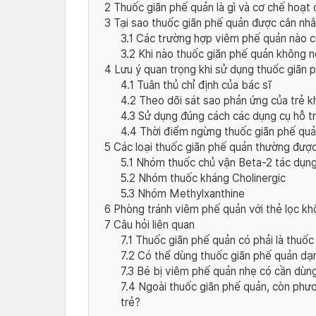
2
Thuốc giãn phế quản là gì và cơ chế hoạt
3
Tại sao thuốc giãn phế quản được cân nh
3.1
Các trường hợp viêm phế quản nào có
3.2
Khi nào thuốc giãn phế quản không n
4
Lưu ý quan trọng khi sử dụng thuốc giãn 
4.1
Tuân thủ chỉ định của bác sĩ
4.2
Theo dõi sát sao phản ứng của trẻ k
4.3
Sử dụng đúng cách các dụng cụ hỗ t
4.4
Thời điểm ngừng thuốc giãn phế qu
5
Các loại thuốc giãn phế quản thường đượ
5.1
Nhóm thuốc chủ vận Beta-2 tác dụn
5.2
Nhóm thuốc kháng Cholinergic
5.3
Nhóm Methylxanthine
6
Phòng tránh viêm phế quản với thẻ lọc khôn
7
Câu hỏi liên quan
7.1
Thuốc giãn phế quản có phải là thuốc
7.2
Có thể dùng thuốc giãn phế quản dạ
7.3
Bé bị viêm phế quản nhẹ có cần dùng
7.4
Ngoài thuốc giãn phế quản, còn phươ
trẻ?