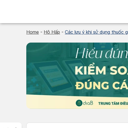
Skip
to
content
Home
-
Hô Hấp
-
Các lưu ý khi sử dụng thuốc 