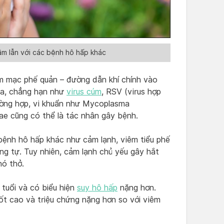
m lẫn với các bệnh hô hấp khác
êm mạc phế quản – đường dẫn khí chính vào
 ra, chẳng hạn như
virus cúm
, RSV (virus hợp
ường hợp, vi khuẩn như Mycoplasma
e cũng có thể là tác nhân gây bệnh.
bệnh hô hấp khác như cảm lạnh, viêm tiểu phế
ng tự. Tuy nhiên, cảm lạnh chủ yếu gây hắt
hó thở.
 tuổi và có biểu hiện
suy hô hấp
nặng hơn.
ốt cao và triệu chứng nặng hơn so với viêm