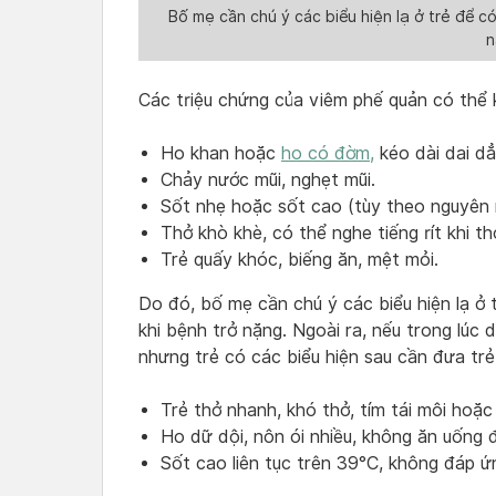
Bố mẹ cần chú ý các biểu hiện lạ ở trẻ để c
n
Các triệu chứng của viêm phế quản có thể 
Ho khan hoặc
ho có đờm,
kéo dài dai dẳ
Chảy nước mũi, nghẹt mũi.
Sốt nhẹ hoặc sốt cao (tùy theo nguyên n
Thở khò khè, có thể nghe tiếng rít khi th
Trẻ quấy khóc, biếng ăn, mệt mỏi.
Do đó, bố mẹ cần chú ý các biểu hiện lạ ở
khi bệnh trở nặng. Ngoài ra, nếu trong lúc 
nhưng trẻ có các biểu hiện sau cần đưa trẻ
Trẻ thở nhanh, khó thở, tím tái môi hoặc
Ho dữ dội, nôn ói nhiều, không ăn uống 
Sốt cao liên tục trên 39°C, không đáp ứ