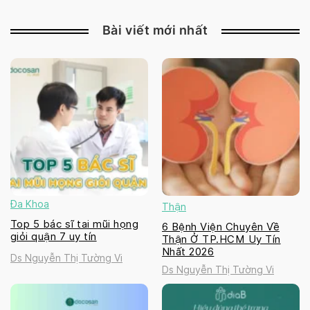
Bài viết mới nhất
Đa Khoa
Thận
Top 5 bác sĩ tai mũi họng
6 Bệnh Viện Chuyên Về
giỏi quận 7 uy tín
Thận Ở TP.HCM Uy Tín
Nhất 2026
Ds Nguyễn Thị Tường Vi
Ds Nguyễn Thị Tường Vi