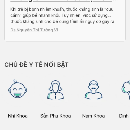
phế quản ở trẻ
Khi trẻ bị bệnh nhiễm khuẩn, thuốc kháng sinh là “cứu
cánh” giúp bé nhanh khỏi. Tuy nhiên, việc sử dụng
thuốc kháng sinh cho bé cũng tiềm ẩn nguy cơ gây ra
những phản ứng phụ không mong muốn. Bài viết này sẽ
Ds Nguyễn Thị Tường Vi
cung cấp thông tin chi tiết để mẹ hiểu rõ và […]
CHỦ ĐỀ Y TẾ NỔI BẬT
Nhi Khoa
Sản Phụ Khoa
Nam Khoa
Dinh