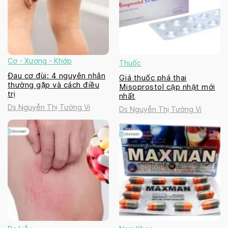
Cơ - Xương - Khớp
Thuốc
Đau cơ đùi: 4 nguyên nhân
Giá thuốc phá thai
thường gặp và cách điều
Misoprostol cập nhật mới
trị
nhất
Ds Nguyễn Thị Tường Vi
Ds Nguyễn Thị Tường Vi