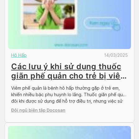
Hô Hấp
14/03/2025
Các lưu ý khi sử dụng thuốc
giãn phế quản cho trẻ bị viêm
phế quản
Viêm phế quản là bệnh hô hấp thường gặp ở trẻ em,
khiến nhiều bậc phụ huynh lo lắng. Thuốc giãn phế quản
đôi khi được sử dụng để hỗ trợ điều trị, nhưng việc sử
dụng thuốc giãn phế quản cho trẻ em cần được thực
Đội ngũ biên tập Docosan
hiện thận trọng và đúng cách. Bài viết […]