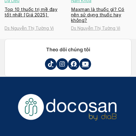
Da Liễu
Nam Khoa
Top 10 thuốc trị mề đay
Maxman là thuốc gì? Có
tốt nhất [Giá 2025]
nên sử dụng thuốc hay
không?
Ds Nguyễn Thị Tường Vi
Ds Nguyễn Thị Tường Vi
Theo dõi chúng tôi