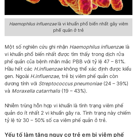
Haemophilus influenzae
là vi khuẩn phổ biến nhất gây viêm
phế quản ở trẻ
Một số nghiên cứu ghi nhận
Haemophilus influenza
e là
vi khuẩn phổ biến nhất được tìm thấy trong dịch rửa
phế quản của bệnh nhân mắc PBB với tỷ lệ 47 – 81%.
Hầu hết các
H.influenzae
không thể xác định được kiểu
gen. Ngoài
H.influenzae
, trẻ bị viêm phế quản còn
dương tính với
Streptococcus pneumoniae
(24 – 39%)
và
Moraxella catarrhalis
(19 – 43%).
Nhiễm trùng hỗn hợp vi khuẩn là tình trạng viêm phế
quản do ít nhất 2 vi khuẩn gây ra. Tình trạng này chiếm
tỷ lệ từ 30 – 50% số ca viêm phế quản ở trẻ.
Yếu tố làm tăng nguy cơ trẻ em bị viêm phế