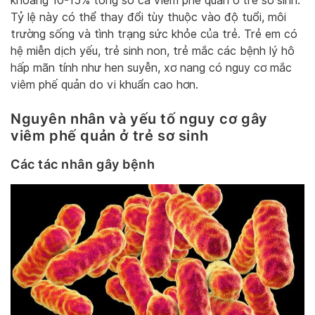
khoảng 10-15% tổng số ca viêm phế quản ở trẻ sơ sinh.
Tỷ lệ này có thể thay đổi tùy thuộc vào độ tuổi, môi
trường sống và tình trạng sức khỏe của trẻ. Trẻ em có
hệ miễn dịch yếu, trẻ sinh non, trẻ mắc các bệnh lý hô
hấp mãn tính như hen suyễn, xơ nang có nguy cơ mắc
viêm phế quản do vi khuẩn cao hơn.
Nguyên nhân và yếu tố nguy cơ gây
viêm phế quản ở trẻ sơ sinh
Các tác nhân gây bệnh