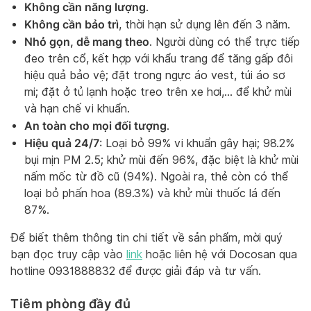
Không cần năng lượng
.
Không cần bảo trì
, thời hạn sử dụng lên đến 3 năm.
Nhỏ gọn, dễ mang theo
. Người dùng có thể trực tiếp
đeo trên cổ, kết hợp với khẩu trang để tăng gấp đôi
hiệu quả bảo vệ; đặt trong ngực áo vest, túi áo sơ
mi; đặt ở tủ lạnh hoặc treo trên xe hơi,… để khử mùi
và hạn chế vi khuẩn.
An toàn cho mọi đối tượng
.
Hiệu quả 24/7
: Loại bỏ 99% vi khuẩn gây hại; 98.2%
bụi mịn PM 2.5; khử mùi đến 96%, đặc biệt là khử mùi
nấm mốc từ đồ cũ (94%). Ngoài ra, thẻ còn có thể
loại bỏ phấn hoa (89.3%) và khử mùi thuốc lá đến
87%.
Để biết thêm thông tin chi tiết về sản phẩm, mời quý
bạn đọc truy cập vào
link
hoặc liên hệ với Docosan qua
hotline 0931888832 để được giải đáp và tư vấn.
Tiêm phòng đầy đủ