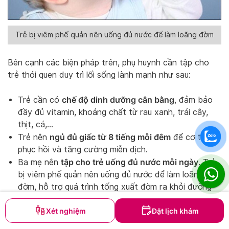
Trẻ bị viêm phế quản nên uống đủ nước để làm loãng đờm
Bên cạnh các biện pháp trên, phụ huynh cần tập cho
trẻ thói quen duy trì lối sống lành mạnh như sau:
chế độ dinh dưỡng cân bằng
Trẻ cần có
, đảm bảo
đầy đủ vitamin, khoáng chất từ rau xanh, trái cây,
thịt, cá,…
ngủ đủ giấc từ 8 tiếng mỗi đêm
Trẻ nên
để cơ thể
phục hồi và tăng cường miễn dịch.
tập cho trẻ uống đủ nước mỗi ngày
Ba mẹ nên
. Trẻ
bị viêm phế quản nên uống đủ nước để làm loãng
đờm, hỗ trợ quá trình tống xuất đờm ra khỏi đường
thở.
Xét nghiệm
Đặt lịch khám
Biến chứng nguy hiểm của viêm phế