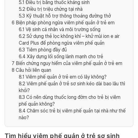
5.1
Điều trị bằng thuốc kháng sinh
5.2
Điều trị triệu chứng tại nhà
5.3
Kỹ thuật hỗ trợ thông thoáng đường thở
6
Biện pháp phòng ngừa viêm phế quản ở trẻ em
6.1
Vệ sinh cá nhân và môi trường sống
6.2
Sử dụng thẻ lọc không khí – khử mùi ion e air
Card Plus để phòng ngừa viêm phế quản
6.3
Tiêm phòng đầy đủ
6.4
Xây dựng lối sống lành mạnh cho trẻ
7
Biến chứng nguy hiểm của viêm phế quản ở trẻ em
8
Câu hỏi liên quan
8.1
Viêm phế quản ở trẻ em có lây không?
8.2
Viêm phế quản ở trẻ sơ sinh kéo dài bao lâu thì
khỏi?
8.3
Có nên dùng thuốc long đờm cho trẻ bị viêm
phế quản không?
8.4
Chăm sóc trẻ bị viêm phế quản tại nhà như thế
nào?
Tìm hiểu viêm phế quản ở trẻ sơ sinh