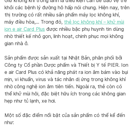
Giữ không khí trong lành là điều kiện cần để bảo vệ trẻ
khỏi các bệnh lý đường hô hấp nói chung. Hiện nay, trên
thị trường có rất nhiều sản phẩm máy lọc không khí,
máy điều hòa,… Trong đó,
thẻ lọc không khí – khử mùi
ion e air Card Plus
được nhiều bậc phụ huynh tin dùng
nhờ thiết kế nhỏ gọn, linh hoạt, chinh phục mọi không
gian nhà ở.
Sản phẩm được sản xuất tại Nhật Bản, phân phối bởi
Công ty Cổ phần Dược phẩm và Thiết bị Y tế PIER. Ion
e air Card Plus có khả năng phát ra ion âm bám vào bụi
mịn, vi khuẩn, virus và tác nhân dị ứng trong không khí
nhờ công nghệ ion âm tiên tiến. Ngoài ra, thẻ còn có
thể khử mùi hôi, đặc biệt hữu ích trong các không gian
hẹp như tủ lạnh, xe hơi.
Một số đặc điểm nổi bật của sản phẩm có thể kể đến
như: