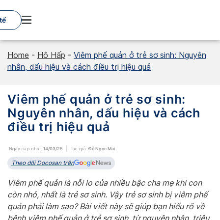
Skip
to
tế
content
Home
-
Hô Hấp
-
Viêm phế quản ở trẻ sơ sinh: Nguyên
nhân, dấu hiệu và cách điều trị hiệu quả
Viêm phế quản ở trẻ sơ sinh:
Nguyên nhân, dấu hiệu và cách
điều trị hiệu quả
Ngày cập nhật:
14/03/25
Tác giả:
Đỗ Ngọc Mai
Theo dõi Docosan trên
Viêm phế quản là nỗi lo của nhiều bậc cha mẹ khi con
còn nhỏ, nhất là trẻ sơ sinh. Vậy trẻ sơ sinh bị viêm phế
quản phải làm sao? Bài viết này sẽ giúp bạn hiểu rõ về
bệnh viêm phế quản ở trẻ sơ sinh, từ nguyên nhân, triệu