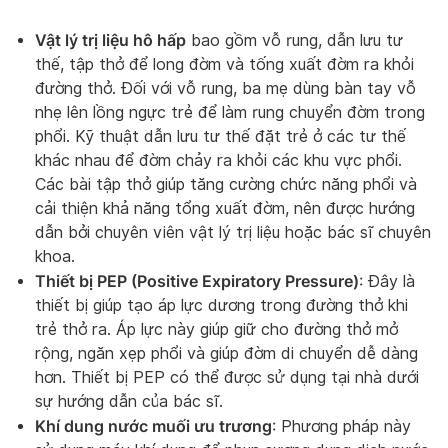
Vật lý trị liệu hô hấp
bao gồm vỗ rung, dẫn lưu tư
thế, tập thở để long đờm và tống xuất đờm ra khỏi
đường thở. Đối với vỗ rung, ba mẹ dùng bàn tay vỗ
nhẹ lên lồng ngực trẻ để làm rung chuyển đờm trong
phổi. Kỹ thuật dẫn lưu tư thế đặt trẻ ở các tư thế
khác nhau để đờm chảy ra khỏi các khu vực phổi.
Các bài tập thở giúp tăng cường chức năng phổi và
cải thiện khả năng tổng xuất đờm, nên được hướng
dẫn bởi chuyên viên vật lý trị liệu hoặc bác sĩ chuyên
khoa.
Thiết bị PEP (Positive Expiratory Pressure)
: Đây là
thiết bị giúp tạo áp lực dương trong đường thở khi
trẻ thở ra. Áp lực này giúp giữ cho đường thở mở
rộng, ngăn xẹp phổi và giúp đờm di chuyển dễ dàng
hơn. Thiết bị PEP có thể được sử dụng tại nhà dưới
sự hướng dẫn của bác sĩ.
Khí dung nước muối ưu trương
: Phương pháp này