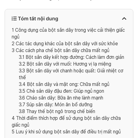
Tóm tắt nội dung
1
Công dụng của bột sắn dây trong việc cải thiện giấc
ngủ
2
Các tác dụng khác của bột sắn dây với sức khỏe
3
Các cách pha chế bột sắn dây chữa mất ngủ
3.1
Bột sắn dây kết hợp đường: Cách làm đơn giản
3.2
Bột sắn dây với muối: Hương vị lạ miệng
3.3
Bột sắn dây với chanh hoặc quất: Giải nhiệt cơ
thể
3.4
Bột sắn dây và mật ong: Chữa mất ngủ
3.5
Chè sắn dây đậu đen: Giúp ngủ ngon
3.6
Cháo sắn dây: Bữa ăn nhẹ lành mạnh
3.7
Súp sắn dây: Món ăn bổ dưỡng
3.8
Thay thế bột ngô trong chế biến
4
Thời điểm thích hợp để sử dụng bột sắn dây chữa
giấc ngủ
5
Lưu ý khi sử dụng bột sắn dây để điều trị mất ngủ