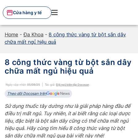
Skip
to
Cửa hàng y tế
content
Home
-
Đa Khoa
-
8 công thức vàng từ bột sắn dây
chữa mất ngủ hiệu quả
8 công thức vàng từ bột sắn dây
chữa mất ngủ hiệu quả
Ngày cập nhật:
05/09/25
Tác giả:
Đội ngũ biên tập Docosan
Theo dõi Docosan trên
Sử dụng thuốc tây dường như là giải pháp hàng đầu để
điều trị mất ngủ. Tuy nhiên, ít ai biết rằng các loại dược
liệu, đặc biệt là bột sắn dây cũng có thể chữa mất ngủ
hiệu quả. Hãy cùng tìm hiểu 8 công thức vàng từ bột
sắn dây chữa mất ngủ qua bài viết này nhé!