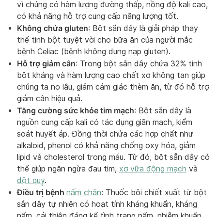
vì chúng có hàm lượng đường thấp, nồng độ kali cao,
có khả năng hỗ trợ cung cấp năng lượng tốt.
Không chứa gluten
: Bột sắn dây là giải pháp thay
thế tinh bột tuyệt vời cho bữa ăn của người mắc
bệnh Celiac (bệnh không dung nạp gluten).
Hỗ trợ giảm cân
: Trong bột sắn dây chứa 32% tinh
bột kháng và hàm lượng cao chất xơ không tan giúp
chúng ta no lâu, giảm cảm giác thèm ăn, từ đó hỗ trợ
giảm cân hiệu quả.
Tăng cường sức khỏe tim mạch
: Bột sắn dây là
nguồn cung cấp kali có tác dụng giãn mạch, kiểm
soát huyết áp. Đồng thời chứa các hợp chất như
alkaloid, phenol có khả năng chống oxy hóa, giảm
lipid và cholesterol trong máu. Từ đó, bột sẵn dây có
thể giúp ngăn ngừa đau tim,
xơ vữa động mạch
và
đột quỵ
.
Điều trị bệnh
nấm chân
: Thuốc bôi chiết xuất từ bột
sắn dây tự nhiên có hoạt tính kháng khuẩn, kháng
nấm, cải thiện đáng kể tình trạng nấm, nhiễm khuẩn.