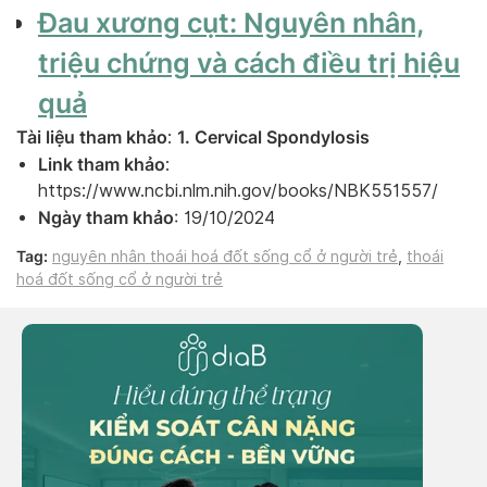
Đau xương cụt: Nguyên nhân,
triệu chứng và cách điều trị hiệu
quả
Tài liệu tham khảo
1. Cervical Spondylosis
:
Link tham khảo
:
https://www.ncbi.nlm.nih.gov/books/NBK551557/
Ngày tham khảo
: 19/10/2024
Tag:
nguyên nhân thoái hoá đốt sống cổ ở người trẻ
,
thoái
hoá đốt sống cổ ở người trẻ