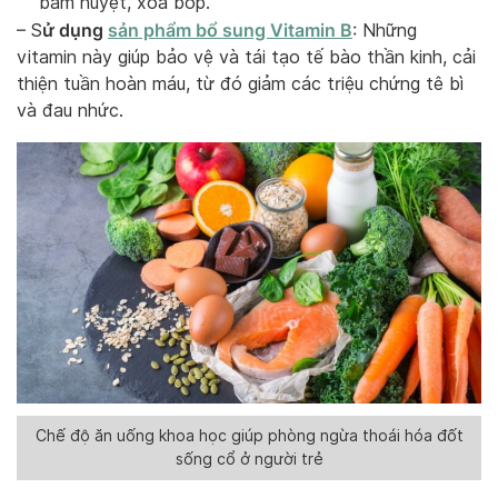
bấm huyệt, xoa bóp.
ử dụng
sản phẩm bổ sung Vitamin B
– S
: Những
vitamin này giúp bảo vệ và tái tạo tế bào thần kinh, cải
thiện tuần hoàn máu, từ đó giảm các triệu chứng tê bì
và đau nhức.
Chế độ ăn uống khoa học giúp phòng ngừa thoái hóa đốt
sống cổ ở người trẻ