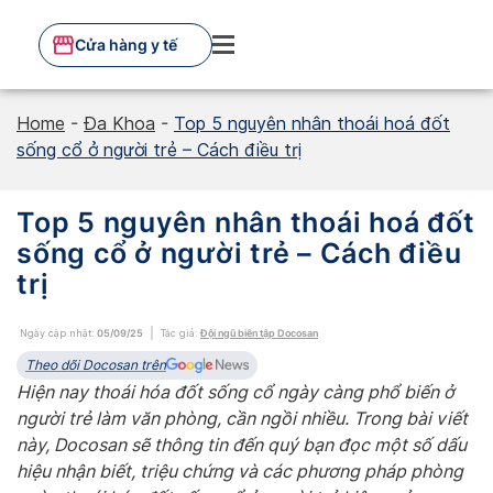
Skip
to
Cửa hàng y tế
content
Home
-
Đa Khoa
-
Top 5 nguyên nhân thoái hoá đốt
sống cổ ở người trẻ – Cách điều trị
Top 5 nguyên nhân thoái hoá đốt
sống cổ ở người trẻ – Cách điều
trị
Ngày cập nhật:
05/09/25
Tác giả:
Đội ngũ biên tập Docosan
Theo dõi Docosan trên
Hiện nay thoái hóa đốt sống cổ ngày càng phổ biến ở
người trẻ làm văn phòng, cần ngồi nhiều. Trong bài viết
này, Docosan sẽ thông tin đến quý bạn đọc một số dấu
hiệu nhận biết, triệu chứng và các phương pháp phòng