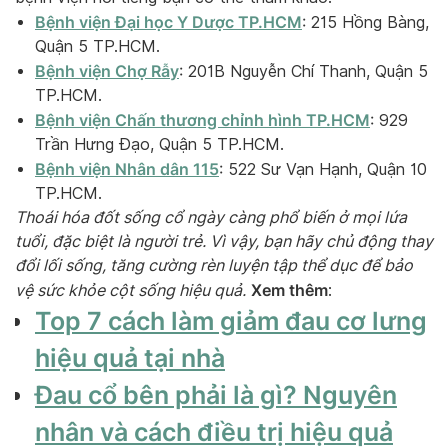
Bệnh viện Đại học Y Dược TP.HCM
: 215 Hồng Bàng,
Quận 5 TP.HCM.
Bệnh viện Chợ Rẫy
: 201B Nguyễn Chí Thanh, Quận 5
TP.HCM.
Bệnh viện Chấn thương chỉnh hình TP.HCM
: 929
Trần Hưng Đạo, Quận 5 TP.HCM.
Bệnh viện Nhân dân 115
: 522 Sư Vạn Hạnh, Quận 10
TP.HCM.
Thoái hóa đốt sống cổ ngày càng phổ biến ở mọi lứa
tuổi, đặc biệt là người trẻ. Vì vậy, bạn hãy chủ động thay
đổi lối sống, tăng cường rèn luyện tập thể dục để bảo
Xem thêm
vệ sức khỏe cột sống hiệu quả.
:
Top 7 cách làm giảm đau cơ lưng
hiệu quả tại nhà
Đau cổ bên phải là gì? Nguyên
nhân và cách điều trị hiệu quả