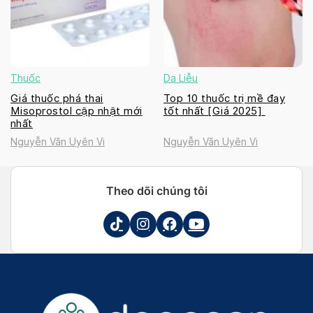
Thuốc
Da Liễu
Giá thuốc phá thai
Top 10 thuốc trị mề đay
Misoprostol cập nhật mới
tốt nhất [Giá 2025]
nhất
Nguyễn Văn Uyên Vi
Nguyễn Văn Uyên Vi
Theo dõi chúng tôi