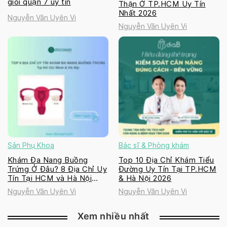
giỏi quận 7 uy tín
Thận Ở TP.HCM Uy Tín
Nhất 2026
Nguyễn Văn Uyên Vi
Nguyễn Văn Uyên Vi
Sản Phụ Khoa
Bác sĩ & Phòng khám
Khám Đa Nang Buồng
Top 10 Địa Chỉ Khám Tiểu
Trứng Ở Đâu? 8 Địa Chỉ Uy
Đường Uy Tín Tại TP.HCM
Tín Tại HCM và Hà Nội
& Hà Nội 2026
2026
Nguyễn Văn Uyên Vi
Nguyễn Văn Uyên Vi
Xem nhiều nhất