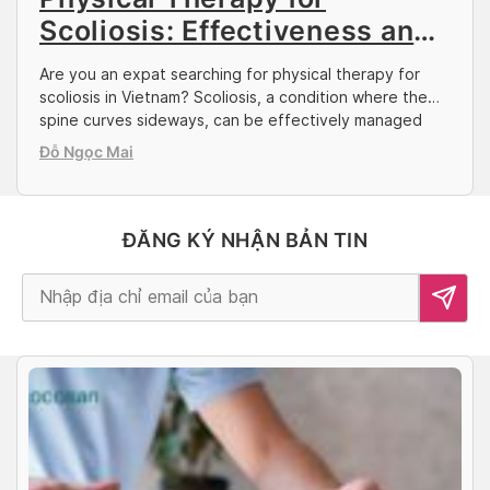
Scoliosis: Effectiveness and
Trusted Clinics
Are you an expat searching for physical therapy for
scoliosis in Vietnam? Scoliosis, a condition where the
spine curves sideways, can be effectively managed
through specialized exercises and treatments. With the
Đỗ Ngọc Mai
right care, many patients experience significant
improvements in posture, reduced discomfort, and a
better quality of life. In this article by Docosan, we’ll
walk […]
ĐĂNG KÝ NHẬN BẢN TIN
Alternative: