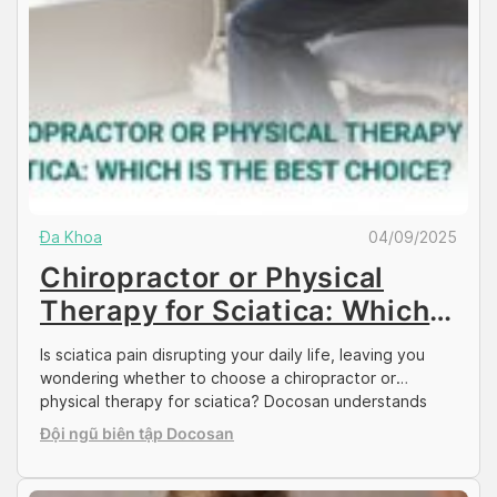
Đa Khoa
04/09/2025
Chiropractor or Physical
Therapy for Sciatica: Which
Is the Best Choice?
Is sciatica pain disrupting your daily life, leaving you
wondering whether to choose a chiropractor or
physical therapy for sciatica? Docosan understands
this dilemma and is here to break down the pros and
Đội ngũ biên tập Docosan
cons of each approach. This article is for anyone,
especially expats living in Vietnam, seeking an
effective solution for sciatica pain, helping […]