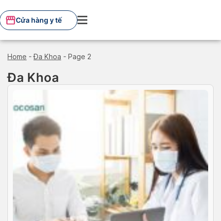
Skip
to
Cửa hàng y tế
content
Home
-
Đa Khoa
-
Page 2
Đa Khoa