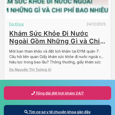
Đa Khoa
24/12/2025
Khám Sức Khỏe Đi Nước
Ngoài Gồm Những Gì và Chi
Phí
Mời bạn tham khảo và đặt lịch khám tại ĐYM quận 7:
Câu hỏi liên quan Giấy khám sức khỏe đi nước ngoài có
hiệu lực trong bao lâu? Thông thường, giấy khám sức
khỏe đi xuất khẩu lao động (XKLĐ) có hiệu lực từ 6 đến
Ds Nguyễn Thị Tường Vi
12 tháng, tùy theo yêu cầu của từng […]
Tổng đài đặt lịch khám 24/7
Tìm cơ sơ y tế chuyên khoa gần đây