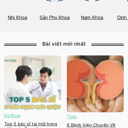
Nhi Khoa
Sản Phụ Khoa
Nam Khoa
Dinh
Bài viết mới nhất
Đa Khoa
Thận
Top 5 bác sĩ tai mũi họng
6 Bệnh Viện Chuyên Về