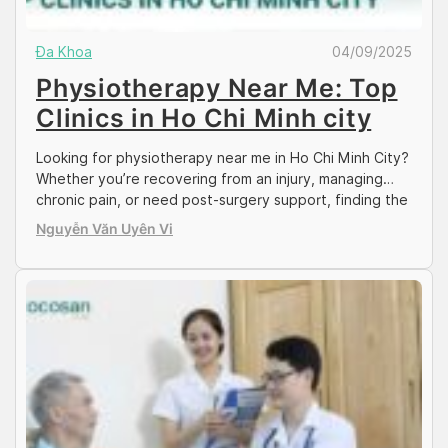
Đa Khoa
04/09/2025
Physiotherapy Near Me: Top
Clinics in Ho Chi Minh city
Looking for physiotherapy near me in Ho Chi Minh City?
Whether you’re recovering from an injury, managing
chronic pain, or need post-surgery support, finding the
right clinic is essential. This guide helps expats choose
Nguyễn Văn Uyên Vi
trusted physiotherapy centers with experienced
specialists, modern equipment, and transparent pricing,
so you can focus on getting better, faster. Explore with
Docosan […]