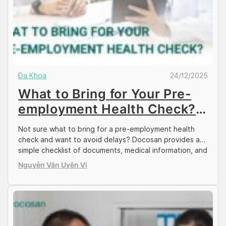
Đa Khoa
24/12/2025
What to Bring for Your Pre-
employment Health Check?
Trusted Clinics in Vietnam
Not sure what to bring for a pre-employment health
check and want to avoid delays? Docosan provides a
simple checklist of documents, medical information, and
trusted clinics in Vietnam to help you prepare. Let’s find
Nguyễn Văn Uyên Vi
out more in the article below. What to Bring for a Pre-
employment Health Check To answer the question of
what […]