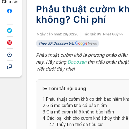
Chia sẻ:
Phẫu thuật cườm kh
không? Chi phí
Ngày cập nhật:
28/02/26
Tác giả:
BS. Nhật Quỳnh
Theo dõi Docosan trên
Phẫu thuật cườm khô là phương pháp điều 
nay. Hãy cùng
Docosan
tìm hiểu phẫu thuậ
viết dưới đây nhé!
Tóm tắt nội dung
1
Phẫu thuật cườm khô có tính bảo hiểm kh
2
Giá mổ cườm khô có bảo hiểm
3
Giá mổ cườm khô không bảo hiểm
4
Các loại kính cho cườm khô (thủy tinh thể 
4.1
Thủy tinh thể đa tiêu cự