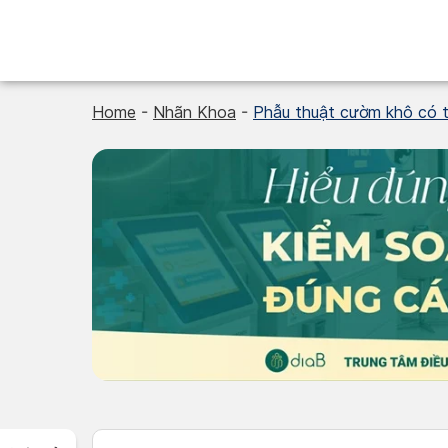
Skip
to
content
Home
-
Nhãn Khoa
-
Phẫu thuật cườm khô có t