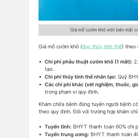
Giá mổ cườm khô một bên mắt có
Giá mổ cườm khô (
đục thủy tinh thể
) theo 
Chi phí phẫu thuật cườm khô (1 mắt):
2.
tạo.
Chi phí thủy tinh thể nhân tạo:
Quỹ BHYT
Các chi phí khác (xét nghiệm, thuốc, g
trong phạm vi quy định.
Khám chữa bệnh đúng tuyến người bệnh có
theo quy định. Đối với trường hợp khám c
Tuyến tỉnh:
BHYT thanh toán 60% chi phí 
Tuyến trung ương:
BHYT thanh toán 40% 