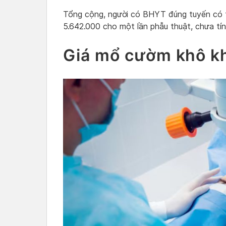
Tổng cộng, người có BHYT đúng tuyến có 
5.642.000 cho một lần phẫu thuật, chưa tính
Giá mổ cườm khô k