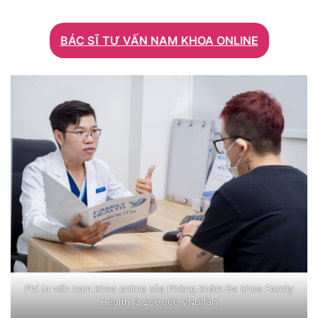
BÁC SĨ TƯ VẤN NAM KHOA ONLINE
Phí tư vấn nam khoa online của Phòng khám Đa khoa Family
Health là 200.000 VND/lần