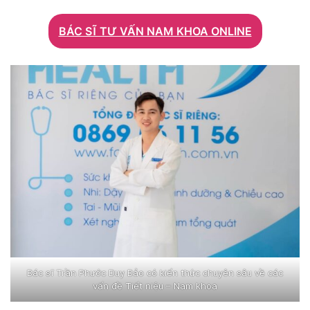
BÁC SĨ TƯ VẤN NAM KHOA ONLINE
Bác sĩ Trần Phước Duy Bảo có kiến thức chuyên sâu về các
vấn đề Tiết niệu – Nam khoa