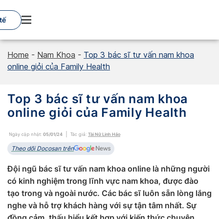
Skip
to
tế
content
Home
-
Nam Khoa
-
Top 3 bác sĩ tư vấn nam khoa
online giỏi của Family Health
Top 3 bác sĩ tư vấn nam khoa
online giỏi của Family Health
Ngày cập nhật:
05/01/24
Tác giả:
Tài Nữ Linh Hảo
Theo dõi Docosan trên
Đội ngũ bác sĩ tư vấn nam khoa online là những người
có kinh nghiệm trong lĩnh vực nam khoa, được đào
tạo trong và ngoài nước. Các bác sĩ luôn sẵn lòng lắng
nghe và hỗ trợ khách hàng với sự tận tâm nhất. Sự
đồng cảm, thấu hiểu kết hợp với kiến thức chuyên