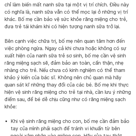
chỉ làm biến mất nanh sữa tại một vị trí chích. Điều này
có nghĩa là, nanh sữa vẫn có thể mọc lại ở những vị trí
khác. Bố mẹ cần bảo vệ sức khỏe răng miệng cho trẻ,
đưa trẻ tái khám khi có hiện tượng nanh sữa trở lại.
Bên cạnh việc chữa trị, bố mẹ nên quan tâm hơn đến
việc phòng ngừa. Ngay cả khi chưa hoặc không có sự
xuất hiện của nanh sữa trẻ sơ sinh, bố mẹ cần vệ sinh
răng miệng sạch sẽ, đảm bảo an toàn, cẩn thận, nhẹ
nhàng cho trẻ. Nếu chưa có kinh nghiệm có thể tham
khảo ý kiến của bác sĩ. Không nên chủ quan mà hãy
quan sát kĩ những thay đổi của các bé. Bố mẹ khi thực
hiện vệ sinh răng miệng cho trẻ tại nhà, cần lưu ý những
điểm sau, để bé dễ chịu cũng như có răng miệng sạch
khỏe:
Khi vệ sinh răng miệng cho con, bố mẹ cần đảm bảo
tay của mình phải sạch để tránh vi khuẩn từ bên
ngoài xâm nhập vào miệng con. Hãy rửa tay thật