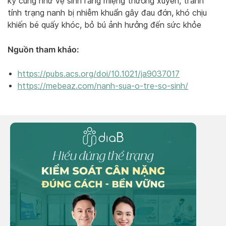
kỹ cũng như vệ sinh răng miệng thường xuyên, tránh
tính trạng nanh bị nhiễm khuẩn gây đau đớn, khó chịu
khiến bé quấy khóc, bỏ bú ảnh hưởng đến sức khỏe
Nguồn tham khảo:
https://pubs.acs.org/doi/10.1021/ja9037017
https://mebeaz.com/nanh-sua-o-tre-so-sinh/