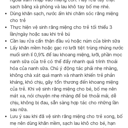
sạch bằng xà phòng và lau khô tay bố mẹ nhé.
Dùng khăn sạch, nước ấm khi chăm sóc răng miệng
cho trẻ
Thực hiện vệ sinh răng miệng cho trẻ tối thiểu 3
lần/ngày hoặc sau khi trẻ bú
Cần lau rửa cẩn thận đầu vú hoặc núm của bình sữa
Lấy khăn mềm hoặc gạc rơ lưỡi tiệt trùng nhúng nước
muối sinh lí 0,9% để lau khoang miệng, lưỡi, phần mọc
nanh sữa của trẻ có thể đẩy nhanh quá trình thoái
hóa của nanh sữa. Chú ý động tác phải nhẹ nhàng,
không chà xát quá mạnh và nhanh khiến trẻ phản
kháng, khó chịu, gây tổn thương đến khoang miệng
của trẻ. Khi vệ sinh răng miệng cho bé, bố mẹ nên
mát xa, nói chuyện nhẹ nhàng để bé thoải mái, dễ
chịu, không bị đau, sẵn sàng hợp tác cho những lần
sau nữa.
Lưu ý sau khi đã vệ sinh răng miệng cho trẻ xong, bố
mẹ nên dùng khăn mềm, sạch lau khô cho bé, hạn