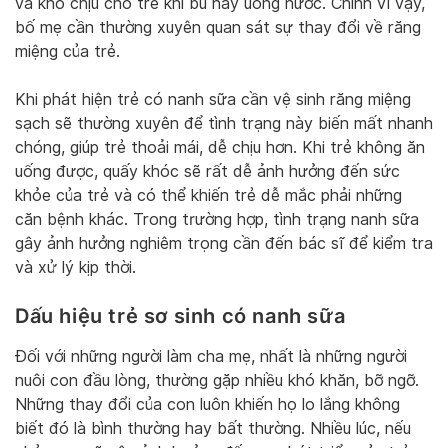
và khó chịu cho trẻ khi bú hay uống nước. Chính vì vậy,
bố mẹ cần thường xuyên quan sát sự thay đổi về răng
miệng của trẻ.
Khi phát hiện trẻ có nanh sữa cần vệ sinh răng miệng
sạch sẽ thường xuyên để tình trạng này biến mất nhanh
chóng, giúp trẻ thoải mái, dễ chịu hơn. Khi trẻ không ăn
uống được, quấy khóc sẽ rất dễ ảnh hưởng đến sức
khỏe của trẻ và có thể khiến trẻ dễ mắc phải những
căn bệnh khác. Trong trường hợp, tình trạng nanh sữa
gây ảnh hưởng nghiêm trọng cần đến bác sĩ để kiểm tra
và xử lý kịp thời.
Dấu hiệu trẻ sơ sinh có nanh sữa
Đối với những người làm cha mẹ, nhất là những người
nuôi con đầu lòng, thường gặp nhiều khó khăn, bỡ ngỡ.
Những thay đổi của con luôn khiến họ lo lắng không
biết đó là bình thường hay bất thường. Nhiều lúc, nếu