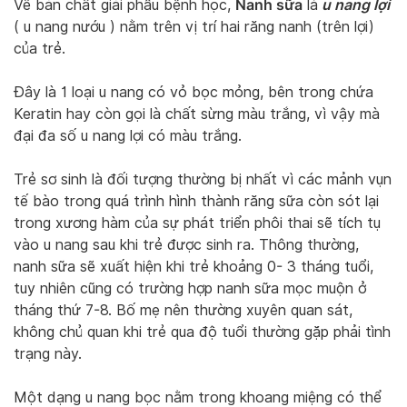
Nanh sữa
u nang lợi
Về bản chất giải phẫu bệnh học,
là
( u nang nướu ) nằm trên vị trí hai răng nanh (trên lợi)
của trẻ.
Đây là 1 loại u nang có vỏ bọc mỏng, bên trong chứa
Keratin hay còn gọi là chất sừng màu trắng, vì vậy mà
đại đa số u nang lợi có màu trắng.
Trẻ sơ sinh là đối tượng thường bị nhất vì các mảnh vụn
tế bào trong quá trình hình thành răng sữa còn sót lại
trong xương hàm của sự phát triển phôi thai sẽ tích tụ
vào u nang sau khi trẻ được sinh ra. Thông thường,
nanh sữa sẽ xuất hiện khi trẻ khoảng 0- 3 tháng tuổi,
tuy nhiên cũng có trường hợp nanh sữa mọc muộn ở
tháng thứ 7-8. Bố mẹ nên thường xuyên quan sát,
không chủ quan khi trẻ qua độ tuổi thường gặp phải tình
trạng này.
Một dạng u nang bọc nằm trong khoang miệng có thể