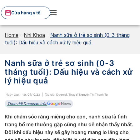
Skip
to
Cửa hàng y tế
content
Home
-
Nhi Khoa
-
Nanh sữa ở trẻ sơ sinh (0-3 tháng
tuổi): Dấu hiệu và cách xử lý hiệu quả
Nanh sữa ở trẻ sơ sinh (0-3
tháng tuổi): Dấu hiệu và cách xử
lý hiệu quả
Ngày cập nhật:
04/10/23
Tác giả:
Dược sĩ, Thạc sĩ Nguyễn Thị Thanh Tú
Theo dõi Docosan trên
Khi chăm sóc răng miệng cho con, nanh sữa là tình
trạng bố mẹ thường gặp cũng như dễ nhận thấy nhất.
Đôi khi dấu hiệu này sẽ gây hoang mang lo lắng cho