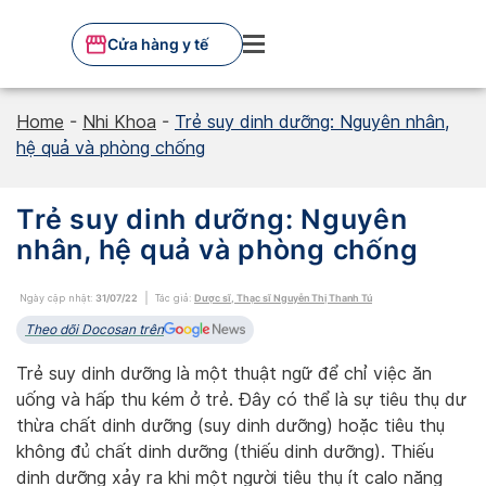
Skip
to
Cửa hàng y tế
content
Home
-
Nhi Khoa
-
Trẻ suy dinh dưỡng: Nguyên nhân,
hệ quả và phòng chống
Trẻ suy dinh dưỡng: Nguyên
nhân, hệ quả và phòng chống
Ngày cập nhật:
31/07/22
Tác giả:
Dược sĩ, Thạc sĩ Nguyễn Thị Thanh Tú
Theo dõi Docosan trên
Trẻ suy dinh dưỡng là một thuật ngữ để chỉ việc ăn
uống và hấp thu kém ở trẻ. Đây có thể là sự tiêu thụ dư
thừa chất dinh dưỡng (suy dinh dưỡng) hoặc tiêu thụ
không đủ chất dinh dưỡng (thiếu dinh dưỡng). Thiếu
dinh dưỡng xảy ra khi một người tiêu thụ ít calo năng