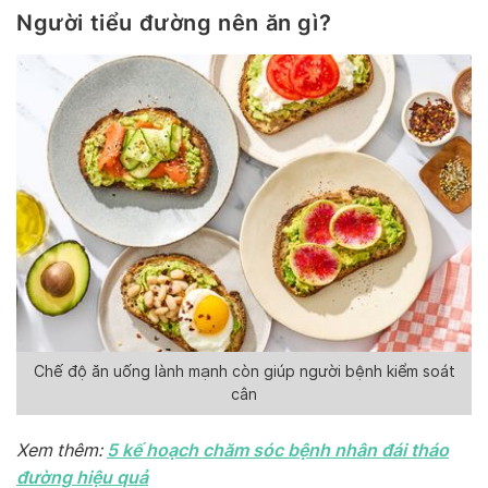
Người tiểu đường nên ăn gì?
Alternative:
Chế độ ăn uống lành mạnh còn giúp người bệnh kiểm soát
cân
5 kế hoạch chăm sóc bệnh nhân đái tháo
Xem thêm:
đường hiệu quả