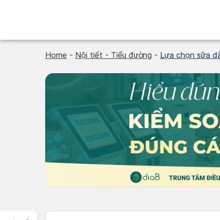
Skip
to
content
Home
-
Nội tiết - Tiểu đường
-
Lựa chọn sữa dà