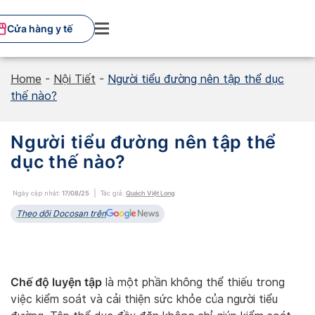
Skip
to
Cửa hàng y tế
content
Home
-
Nội Tiết
-
Người tiểu đường nên tập thể dục
thế nào?
Người tiểu đường nên tập thể
dục thế nào?
Ngày cập nhật:
17/08/25
Tác giả:
Quách Việt Long
Theo dõi Docosan trên
Chế độ luyện tập
là một phần không thể thiếu trong
việc kiểm soát và cải thiện sức khỏe của người tiểu