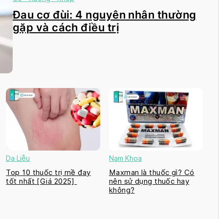
Đau cơ đùi: 4 nguyên nhân thường
gặp và cách điều trị
Da Liễu
Nam Khoa
Top 10 thuốc trị mề đay
Maxman là thuốc gì? Có
tốt nhất [Giá 2025]
nên sử dụng thuốc hay
không?