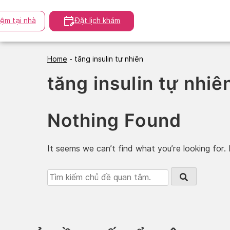
Skip
to
̣m tại nhà
Đặt lịch khám
content
Home
-
tăng insulin tự nhiên
tăng insulin tự nhiê
Nothing Found
It seems we can’t find what you’re looking for.