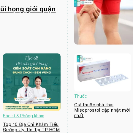
mũi họng giỏi quận
Thuốc
Giá thuốc phá thai
Misoprostol cập nhật mới
nhất
Bác sĩ & Phòng khám
Top 10 Địa Chỉ Khám Tiểu
Đường Uy Tín Tại TP.HCM