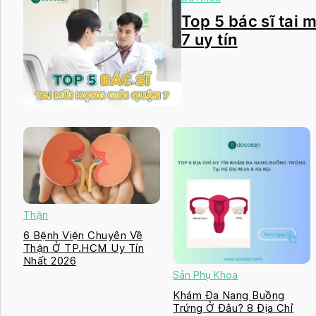
Top 5 bác sĩ tai 
7 uy tín
Thận
6 Bệnh Viện Chuyên Về
Thận Ở TP.HCM Uy Tín
Nhất 2026
Sản Phụ Khoa
Khám Đa Nang Buồng
Trứng Ở Đâu? 8 Địa Chỉ