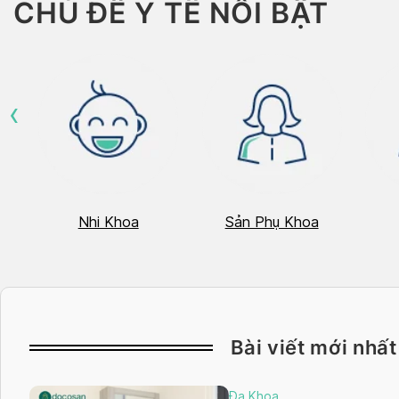
CHỦ ĐỀ Y TẾ NỔI BẬT
‹
Nhi Khoa
Sản Phụ Khoa
Bài viết mới nhất
Đa Khoa