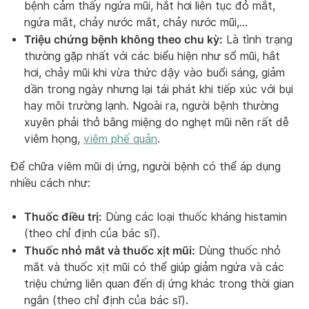
bệnh cảm thấy ngứa mũi, hắt hơi liên tục đỏ mắt,
ngứa mắt, chảy nước mắt, chảy nước mũi,…
Triệu chứng bệnh không theo chu kỳ:
Là tình trạng
thường gặp nhất với các biểu hiện như sổ mũi, hắt
hơi, chảy mũi khi vừa thức dậy vào buổi sáng, giảm
dần trong ngày nhưng lại tái phát khi tiếp xúc với bụi
hay môi trường lạnh. Ngoài ra, người bệnh thường
xuyên phải thở bằng miệng do nghẹt mũi nên rất dễ
viêm họng,
viêm phế quản
.
Để chữa viêm mũi dị ứng, người bệnh có thể áp dụng
nhiều cách như:
Thuốc điều trị:
Dùng các loại thuốc kháng histamin
(theo chỉ định của bác sĩ).
Thuốc nhỏ mắt và thuốc xịt mũi:
Dùng thuốc nhỏ
mắt và thuốc xịt mũi có thể giúp giảm ngứa và các
triệu chứng liên quan đến dị ứng khác trong thời gian
ngắn (theo chỉ định của bác sĩ).