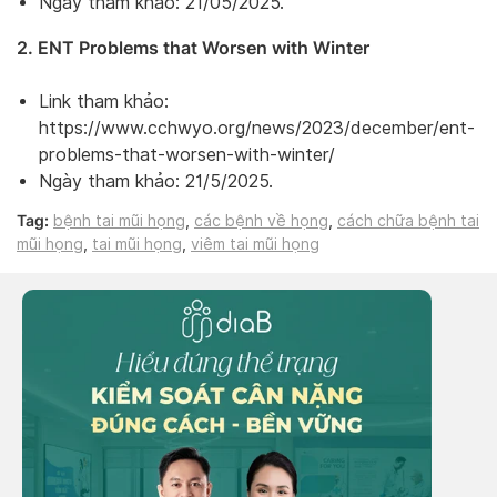
Ngày tham khảo: 21/05/2025.
2. ENT Problems that Worsen with Winter
Link tham khảo:
https://www.cchwyo.org/news/2023/december/ent-
problems-that-worsen-with-winter/
Ngày tham khảo: 21/5/2025.
Tag:
bệnh tai mũi họng
,
các bệnh về họng
,
cách chữa bệnh tai
mũi họng
,
tai mũi họng
,
viêm tai mũi họng