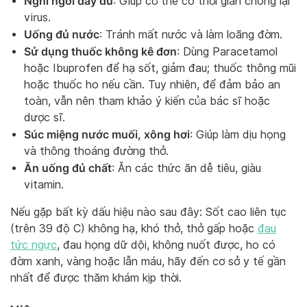
Nghỉ ngơi đầy đủ
: Giúp cơ thể có thời gian chống lại
virus.
Uống đủ nước
: Tránh mất nước và làm loãng đờm.
Sử dụng thuốc không kê đơn
: Dùng Paracetamol
hoặc Ibuprofen để hạ sốt, giảm đau; thuốc thông mũi
hoặc thuốc ho nếu cần. Tuy nhiên, để đảm bảo an
toàn, vẫn nên tham khảo ý kiến của bác sĩ hoặc
dược sĩ.
Súc miệng nước muối, xông hơi
: Giúp làm dịu họng
và thông thoáng đường thở.
Ăn uống đủ chất
: Ăn các thức ăn dễ tiêu, giàu
vitamin.
Nếu gặp bất kỳ dấu hiệu nào sau đây: Sốt cao liên tục
(trên 39 độ C) không hạ, khó thở, thở gấp hoặc
đau
tức ngực
, đau họng dữ dội, không nuốt được, ho có
đờm xanh, vàng hoặc lẫn máu, hãy đến cơ sở y tế gần
nhất để được thăm khám kịp thời.