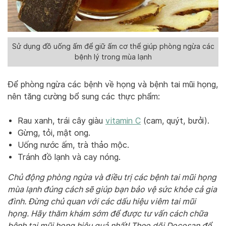
Sử dụng đồ uống ấm để giữ ấm cơ thể giúp phòng ngừa các
bệnh lý trong mùa lạnh
Để phòng ngừa các bệnh về họng và bệnh tai mũi họng,
nên tăng cường bổ sung các thực phẩm:
Rau xanh, trái cây giàu
vitamin C
(cam, quýt, bưởi).
Gừng, tỏi, mật ong.
Uống nước ấm, trà thảo mộc.
Tránh đồ lạnh và cay nóng.
Chủ động phòng ngừa và điều trị các bệnh tai mũi họng
mùa lạnh đúng cách sẽ giúp bạn bảo vệ sức khỏe cả gia
đình. Đừng chủ quan với các dấu hiệu viêm tai mũi
họng. Hãy thăm khám sớm để được tư vấn cách chữa
bệnh tai mũi họng hiệu quả nhất! Theo dõi Docosan để