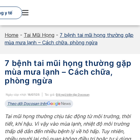
Skip
to
g y tế
content
Home
-
Tai Mũi Họng
-
7 bệnh tai mũi họng thường gặp
mùa mưa lạnh – Cách chữa, phòng ngừa
7 bệnh tai mũi họng thường gặp
mùa mưa lạnh – Cách chữa,
phòng ngừa
Ngày cập nhật:
18/07/25
Tác giả:
Đội ngũ biên tập Docosan
Theo dõi Docosan trên
Tai mũi họng thường chịu tác động từ môi trường, thời
tiết, khí hậu. Vì vậy vào mùa lạnh, nhiệt độ môi trường
thấp dễ dẫn đến nhiều bệnh lý về hô hấp. Tuy nhiên,
nhiều người lại chủ quan không điều trị hoặc tự ý dùng