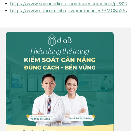
https://www.sciencedirect.com/science/article/pii/S
https://www.ncbi.nlm.nih.gov/pmc/articles/PMC852576