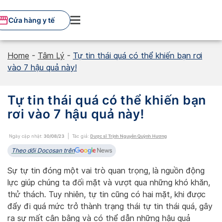
Skip
to
Cửa hàng y tế
content
Home
-
Tâm Lý
-
Tự tin thái quá có thể khiến bạn rơi
vào 7 hậu quả này!
Tự tin thái quá có thể khiến bạn
rơi vào 7 hậu quả này!
Ngày cập nhật:
30/08/23
Tác giả:
Dược sĩ Trịnh Nguyễn Quỳnh Hương
Theo dõi Docosan trên
Sự tự tin đóng một vai trò quan trọng, là nguồn động
lực giúp chúng ta đối mặt và vượt qua những khó khăn,
thử thách. Tuy nhiên, tự tin cũng có hai mặt, khi được
đẩy đi quá mức trở thành trạng thái tự tin thái quá, gây
ra sự mất cân bằng và có thể dẫn những hậu quả