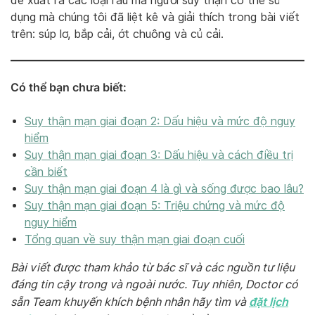
đề xuất ra các loại rau mà người suy thận có thể sử
dụng mà chúng tôi đã liệt kê và giải thích trong bài viết
trên: súp lơ, bắp cải, ớt chuông và củ cải.
Có thể bạn chưa biết:
Suy thận mạn giai đoạn 2: Dấu hiệu và mức độ nguy
hiểm
Suy thận mạn giai đoạn 3: Dấu hiệu và cách điều trị
cần biết
Suy thận mạn giai đoạn 4 là gì và sống được bao lâu?
Suy thận mạn giai đoạn 5: Triệu chứng và mức độ
nguy hiểm
Tổng quan về suy thận mạn giai đoạn cuối
Bài viết được tham khảo từ bác sĩ và các nguồn tư liệu
đáng tin cậy trong và ngoài nước. Tuy nhiên, Doctor có
đặt lịch
sẵn Team khuyến khích bệnh nhân hãy tìm và