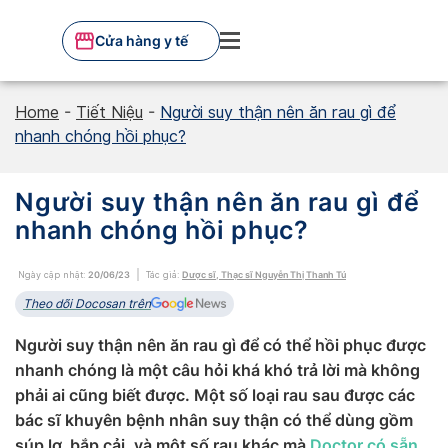
Skip
to
Cửa hàng y tế
content
Home
-
Tiết Niệu
-
Người suy thận nên ăn rau gì để
nhanh chóng hồi phục?
Người suy thận nên ăn rau gì để
nhanh chóng hồi phục?
Ngày cập nhật:
20/06/23
Tác giả:
Dược sĩ, Thạc sĩ Nguyễn Thị Thanh Tú
Theo dõi Docosan trên
Người suy thận nên ăn rau gì để có thể hồi phục được
nhanh chóng là một câu hỏi khá khó trả lời mà không
phải ai cũng biết được. Một số loại rau sau được các
bác sĩ khuyên bệnh nhân suy thận có thể dùng gồm
súp lơ, bắp cải, và một số rau khác mà
Doctor có sẵn