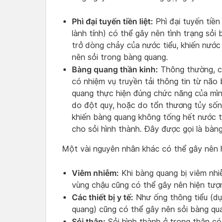
Phì đại tuyến tiền liệt:
Phì đại tuyến tiền 
lành tính) có thể gây nên tình trạng sỏi 
trở dòng chảy của nước tiểu, khiến nước 
nên sỏi trong bàng quang.
Bàng quang thần kinh:
Thông thường, cá
có nhiệm vụ truyền tải thông tin từ não
quang thực hiện đúng chức năng của mìn
do đột quỵ, hoặc do tổn thương tủy sống
khiến bàng quang không tống hết nước tiể
cho sỏi hình thành. Đây được gọi là bàng
Một vài nguyên nhân khác có thể gây nên h
Viêm nhiễm:
Khi bàng quang bị viêm nhiễ
vùng chậu cũng có thể gây nên hiện tượ
Các thiết bị y tế:
Như ống thông tiểu (dụn
quang) cũng có thể gây nên sỏi bàng qu
Sỏi thận:
Sỏi hình thành ở trong thận có