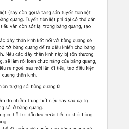
liệt (hay còn gọi là tăng sản tuyến tiền liệt
bàng quang. Tuyến tiền liệt phì đại có thể cản
tiểu vẫn còn sót lại trong bàng quang, tạo
c dây thần kinh kết nối với bàng quang sẽ
 bộ tới bàng quang để ra điều khiển cho bàng
h. Nếu các dây thần kinh này bị tổn thương
, sẽ làm rối loạn chức năng của bàng quang,
u ra ngoài sau mỗi lần đi tiểu, tạo điều kiện
 quang thần kinh.
iện tượng sỏi bàng quang là:
m do nhiễm trùng tiết niệu hay sau xạ trị
ng sỏi ở bàng quang.
g cụ hỗ trợ dẫn lưu nước tiểu ra khỏi bàng
ang
 thể đi xuống niệu quản vào bàng quang và