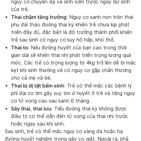
nguy cơ chuyển dạ và sinh sớm trước ngày dự sinh
của trẻ.
Thai chậm tăng trưởng
: Nguy cơ sanh non trên thai
phụ đái tháo đường thai kỳ khiến trẻ chưa kịp phát
triển đầy đủ, đặc biệt là độ trưởng thành phổi khiến
trẻ sau sinh có nguy cơ suy hô hấp, khó thở.
Thai to
: Nếu đường huyết của bạn cao trong thời
gian dài sẽ khiến thai nhi phát triển trọng lượng quá
mức. Các trẻ có trọng lượng từ 4kg trở lên dễ bị mắc
kẹt khi sinh thường và có nguy cơ gặp chấn thương
cho cả mẹ và bé.
Thai bị dị tật bẩm sinh
: Trẻ có thể mắc các bệnh lý
phì đại cơ tim gây suy tim ứ huyết ở trẻ và tăng nguy
cơ tử vong cao sau sanh 6 tháng.
Sảy thai, thai lưu
: Tiểu đường thai kỳ không được
điều trị có thể dẫn đến tử vong của thai nhi trước
hoặc ngay sau khi sinh.
Sau sinh, trẻ có thể mắc nguy cơ vàng da hoặc hạ
đường huyết nghiêm trọng gây co giật. Ngoài ra, khả