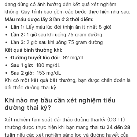
đang dùng có ảnh hưởng đến kết quả xét nghiệm
không. Quy trình bao gồm các bước thực hiện như sau:
Mẫu máu được lấy 3 lần ở 3 thời điểm:
Lần 1:
Lấy máu lúc đói (nhịn ăn ít nhất 8 giờ)
Lần 2:
1 giờ sau khi uống 75 gram đường
Lần 3:
2 giờ sau khi uống 75 gram đường
Kết quả bình thường khi:
Đường huyết lúc đói:
92 mg/dL
Sau 1 giờ:
180 mg/dL
Sau 2 giờ:
153 mg/dL
Khi có một kết quả bất thường, bạn được chẩn đoán là
đái tháo đường thai kỳ.
Khi nào mẹ bầu cần xét nghiệm tiểu
đường thai kỳ?
Xét nghiệm tầm soát đái tháo đường thai kỳ (OGTT)
từ 24 đến 28
thường được thực hiện khi bạn mang thai
tuần
nếu các xét nghiệm sàng lọc và đường huyết của