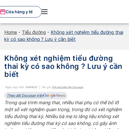
Skip
to
Cửa hàng y tế
content
Home
-
Tiểu đường
-
Không xét nghiệm tiểu đường thai
kỳ có sao không ? Lưu ý cần biết
Không xét nghiệm tiểu đường
thai kỳ có sao không ? Lưu ý cần
biết
Ngày cập nhật:
24/04/25
Tác giả:
Đội ngũ biên tập Docosan
Theo dõi Docosan trên
Trong quá trình mang thai, nhiều thai phụ có thể bỏ lỡ
một số xét nghiệm quan trọng, trong đó có xét nghiệm
tiểu đường thai kỳ. Nhiều bà mẹ lo lắng liệu không xét
nghiệm tiểu đường thai kỳ có sao không, có gây ảnh