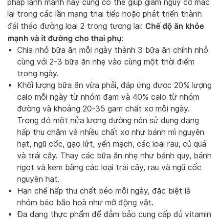
pháp lành mạnh này cũng có thể giúp giảm nguy cơ mắc
lại trong các lần mang thai tiếp hoặc phát triển thành
Chế độ ăn khỏe
đái tháo đường loại 2 trong tương lai:
mạnh và ít đường cho thai phụ
:
Chia nhỏ bữa ăn mỗi ngày thành 3 bữa ăn chính nhỏ
cùng với 2-3 bữa ăn nhẹ vào cùng một thời điểm
trong ngày.
Khối lượng bữa ăn vừa phải, đáp ứng được 20% lượng
calo mỗi ngày từ nhóm đạm và 40% calo từ nhóm
đường và khoảng 20-35 gam chất xơ mỗi ngày.
Trong đó một nửa lượng đường nên sử dụng dạng
hấp thu chậm và nhiều chất xơ như bánh mì nguyên
hạt, ngũ cốc, gạo lứt, yến mạch, các loại rau, củ quả
và trái cây. Thay các bữa ăn nhẹ như bánh quy, bánh
ngọt và kem bằng các loại trái cây, rau và ngũ cốc
nguyên hạt.
Hạn chế hấp thu chất béo mỗi ngày, đặc biệt là
nhóm béo bão hoà như mỡ động vật.
Đa dạng thực phẩm để đảm bảo cung cấp đủ vitamin