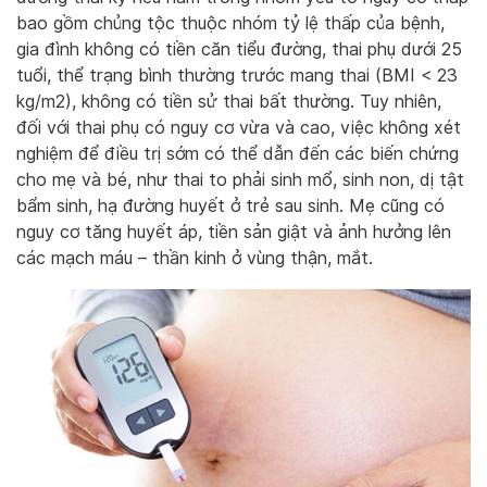
bao gồm chủng tộc thuộc nhóm tỷ lệ thấp của bệnh,
gia đình không có tiền căn tiểu đường, thai phụ dưới 25
tuổi, thể trạng bình thường trước mang thai (BMI < 23
kg/m2), không có tiền sử thai bất thường. Tuy nhiên,
đối với thai phụ có nguy cơ vừa và cao, việc không xét
nghiệm để điều trị sớm có thể dẫn đến các biến chứng
cho mẹ và bé, như thai to phải sinh mổ, sinh non, dị tật
bẩm sinh, hạ đường huyết ở trẻ sau sinh. Mẹ cũng có
nguy cơ tăng huyết áp, tiền sản giật và ảnh hưởng lên
các mạch máu – thần kinh ở vùng thận, mắt.