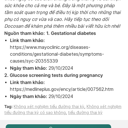
sức khỏe cho cả mẹ và bé. Đây là một phương pháp
tầm soát quan trọng để điều trị kịp thời cho những thai
phụ có nguy cơ vừa và cao. Hãy tiếp tục theo dõi
Docosan để khám phá thêm nhiều bài viết hữu ích nhé!
Nguồn tham khảo:
1. Gestational diabetes
Link tham khảo:
https://www.mayoclinic.org/diseases-
conditions/gestational-diabetes/symptoms-
causes/syc-20355339
Ngày tham khảo:
29/10/2024
2. Glucose screening tests during pregnancy
Link tham khảo:
https://medlineplus.gov/ency/article/007562.htm
Ngày tham khảo:
29/10/2024
Tag:
Không xét nghiệm tiểu đường thai kỳ
,
Không xét nghiệm
tiểu đường thai kỳ có sao không
,
tiểu đường thai kỳ