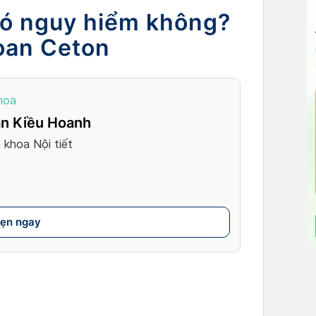
có nguy hiểm không?
oan Ceton
hoa
ần Kiều Hoanh
khoa Nội tiết
hẹn ngay