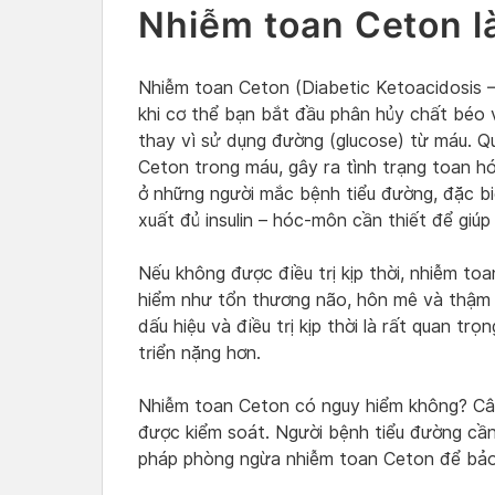
Nhiễm toan Ceton là
Nhiễm toan Ceton (Diabetic Ketoacidosis –
khi cơ thể bạn bắt đầu phân hủy chất béo 
thay vì sử dụng đường (glucose) từ máu. Quá
Ceton trong máu, gây ra tình trạng toan h
ở những người mắc bệnh tiểu đường, đặc bi
xuất đủ insulin – hóc-môn cần thiết để giúp
Nếu không được điều trị kịp thời, nhiễm t
hiểm như tổn thương não, hôn mê và thậm ch
dấu hiệu và điều trị kịp thời là rất quan tr
triển nặng hơn.
Nhiễm toan Ceton có nguy hiểm không? Câu t
được kiểm soát. Người bệnh tiểu đường cần
pháp phòng ngừa nhiễm toan Ceton để bảo