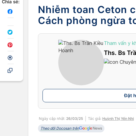
Chia sẻ:
Nhiễm toan Ceton 
Cách phòng ngừa t
Tham vấn y k
Ths. Bs Tr
Chuyên 
Đặt 
Ngày cập nhật:
26/03/25
Tác giả:
Huỳnh Thị Yến Nhi
Theo dõi Docosan trên