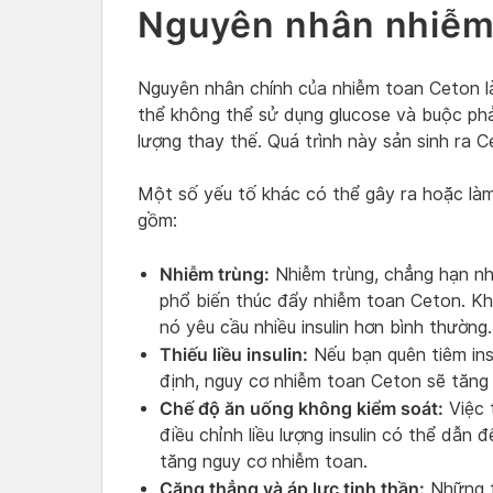
Nguyên nhân nhiễm
Nguyên nhân chính của nhiễm toan Ceton là d
thể không thể sử dụng glucose và buộc ph
lượng thay thế. Quá trình này sản sinh ra 
Một số yếu tố khác có thể gây ra hoặc là
gồm:
Nhiễm trùng:
Nhiễm trùng, chẳng hạn nh
phổ biến thúc đẩy nhiễm toan Ceton. Khi
nó yêu cầu nhiều insulin hơn bình thường.
Thiếu liều insulin:
Nếu bạn quên tiêm insu
định, nguy cơ nhiễm toan Ceton sẽ tăng 
Chế độ ăn uống không kiểm soát:
Việc 
điều chỉnh liều lượng insulin có thể dẫn
tăng nguy cơ nhiễm toan.
Căng thẳng và áp lực tinh thần:
Những t