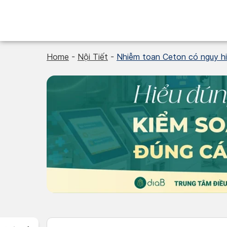
Skip
to
content
Home
-
Nội Tiết
-
Nhiễm toan Ceton có nguy h