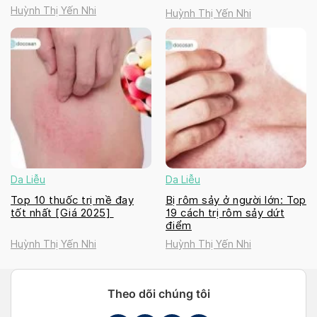
Huỳnh Thị Yến Nhi
Huỳnh Thị Yến Nhi
Da Liễu
Da Liễu
Top 10 thuốc trị mề đay
Bị rôm sảy ở người lớn: Top
tốt nhất [Giá 2025]
19 cách trị rôm sảy dứt
điểm
Huỳnh Thị Yến Nhi
Huỳnh Thị Yến Nhi
Theo dõi chúng tôi