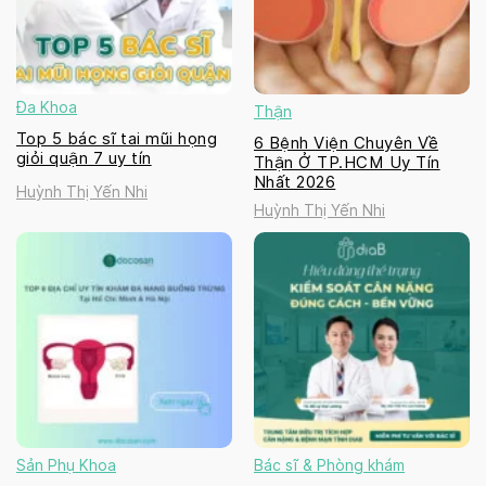
Đa Khoa
Thận
Top 5 bác sĩ tai mũi họng
6 Bệnh Viện Chuyên Về
giỏi quận 7 uy tín
Thận Ở TP.HCM Uy Tín
Nhất 2026
Huỳnh Thị Yến Nhi
Huỳnh Thị Yến Nhi
Sản Phụ Khoa
Bác sĩ & Phòng khám