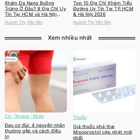
Khám Đa Nang Buồng
Top 10 Địa Chỉ Khám Tiểu
Trứng Ở Đâu? 8 Địa Chỉ Uy
Đường Uy Tín Tại TP.HCM
Tín Tại HCM và Hà Nội
& Hà Nội 2026
2026
Huỳnh Thị Yến Nhi
Huỳnh Thị Yến Nhi
Xem nhiều nhất
Cơ - Xương - Khớp
Thuốc
Đau cơ đùi: 4 nguyên nhân
Giá thuốc phá thai
thường gặp và cách điều
Misoprostol cập nhật mới
trị
nhất