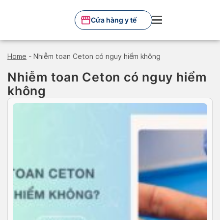
Skip
to
Cửa hàng y tế
content
Home
-
Nhiễm toan Ceton có nguy hiểm không
Nhiễm toan Ceton có nguy hiểm
không