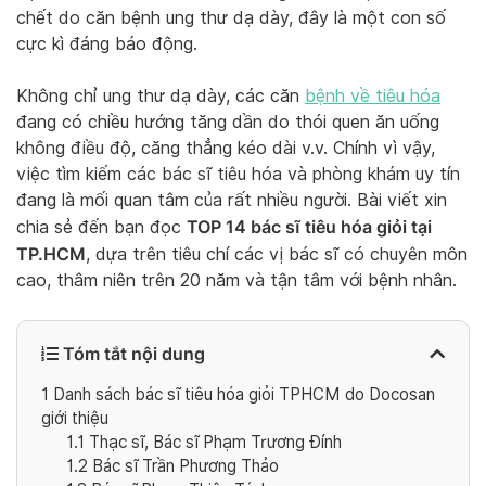
chết do căn bệnh ung thư dạ dày, đây là một con số
cực kì đáng báo động.
Không chỉ ung thư dạ dày, các căn
bệnh về tiêu hóa
đang có chiều hướng tăng dần do thói quen ăn uống
không điều độ, căng thẳng kéo dài v.v. Chính vì vậy,
việc tìm kiếm các bác sĩ tiêu hóa và phòng khám uy tín
đang là mối quan tâm của rất nhiều người. Bài viết xin
TOP 14 bác sĩ tiêu hóa giỏi tại
chia sẻ đến bạn đọc
TP.HCM
, dựa trên tiêu chí các vị bác sĩ có chuyên môn
cao, thâm niên trên 20 năm và tận tâm với bệnh nhân.
Tóm tắt nội dung
1
Danh sách bác sĩ tiêu hóa giỏi TPHCM do Docosan
giới thiệu
1.1
Thạc sĩ, Bác sĩ Phạm Trương Đính
1.2
Bác sĩ Trần Phương Thảo