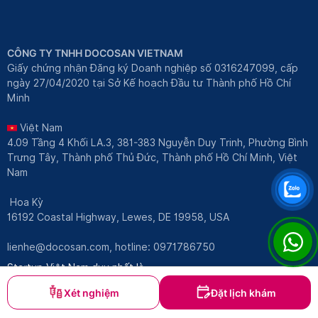
CÔNG TY TNHH DOCOSAN VIETNAM
Giấy chứng nhận Đăng ký Doanh nghiệp số 0316247099, cấp
ngày 27/04/2020 tại Sở Kế hoạch Đầu tư Thành phố Hồ Chí
Minh
Việt Nam
4.09 Tầng 4 Khối LA.3, 381-383 Nguyễn Duy Trinh, Phường Bình
Trưng Tây, Thành phố Thủ Đức, Thành phố Hồ Chí Minh, Việt
Nam
Hoa Kỳ
16192 Coastal Highway, Lewes, DE 19958, USA
lienhe@docosan.com
, hotline: 0971786750
Startup Việt Nam duy nhất là
thành viên của:
Xét nghiệm
Đặt lịch khám