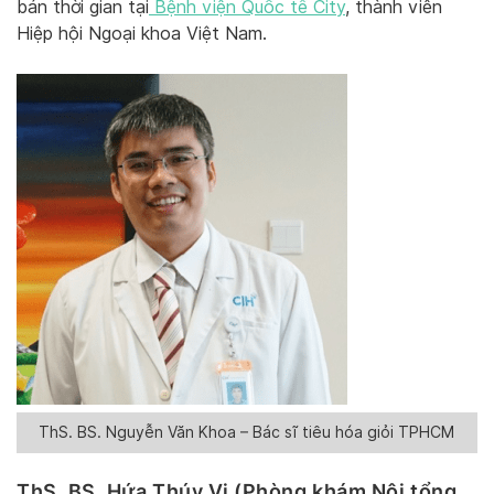
bán thời gian tại
Bệnh viện Quốc tế City
, thành viên
Hiệp hội Ngoại khoa Việt Nam.
ThS. BS. Nguyễn Văn Khoa – Bác sĩ tiêu hóa giỏi TPHCM
ThS. BS. Hứa Thúy Vi (Phòng khám Nội tổng