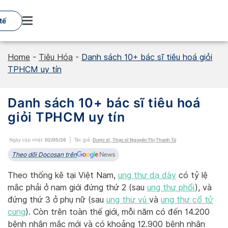
Skip
to
tế
content
Home
-
Tiêu Hóa
-
Danh sách 10+ bác sĩ tiêu hoá giỏi
TPHCM uy tín
Danh sách 10+ bác sĩ tiêu hoá
giỏi TPHCM uy tín
Ngày cập nhật:
02/05/26
Tác giả:
Dược sĩ, Thạc sĩ Nguyễn Thị Thanh Tú
Theo dõi Docosan trên
Theo thống kê tại Việt Nam,
ung thư dạ dày
có tỷ lệ
mắc phải ở nam giới đứng thứ 2 (sau
ung thư phổi
), và
đứng thứ 3 ở phụ nữ (sau
ung thư vú
và
ung thư cổ tử
cung
). Còn trên toàn thế giới, mỗi năm có đến 14.200
bệnh nhân mắc mới và có khoảng 12.900 bệnh nhân