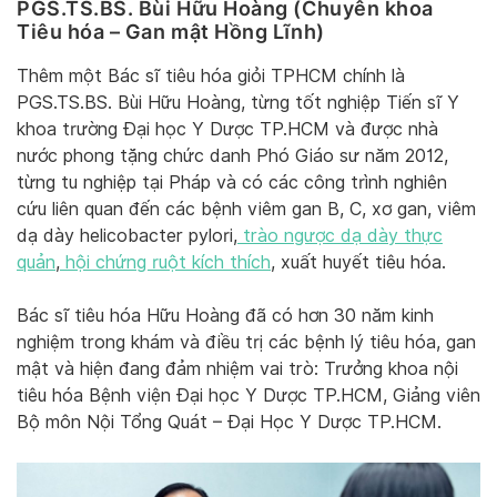
PGS.TS.BS. Bùi Hữu Hoàng (Chuyên khoa
Tiêu hóa – Gan mật Hồng Lĩnh)
Thêm một Bác sĩ tiêu hóa giỏi TPHCM chính là
PGS.TS.BS. Bùi Hữu Hoàng, từng tốt nghiệp Tiến sĩ Y
khoa trường Đại học Y Dược TP.HCM và được nhà
nước phong tặng chức danh Phó Giáo sư năm 2012,
từng tu nghiệp tại Pháp và có các công trình nghiên
cứu liên quan đến các bệnh viêm gan B, C, xơ gan, viêm
dạ dày helicobacter pylori,
trào ngược dạ dày thực
quản
,
hội chứng ruột kích thích
, xuất huyết tiêu hóa.
Bác sĩ tiêu hóa Hữu Hoàng đã có hơn 30 năm kinh
nghiệm trong khám và điều trị các bệnh lý tiêu hóa, gan
mật và hiện đang đảm nhiệm vai trò: Trưởng khoa nội
tiêu hóa Bệnh viện Đại học Y Dược TP.HCM, Giảng viên
Bộ môn Nội Tổng Quát – Đại Học Y Dược TP.HCM.