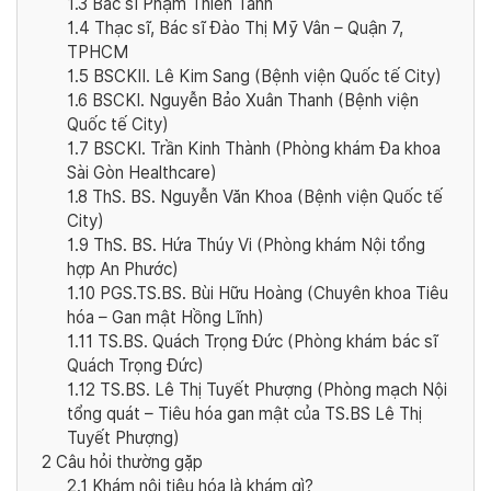
1.3
Bác sĩ Phạm Thiên Tánh
1.4
Thạc sĩ, Bác sĩ Đào Thị Mỹ Vân – Quận 7,
TPHCM
1.5
BSCKII. Lê Kim Sang (Bệnh viện Quốc tế City)
1.6
BSCKI. Nguyễn Bảo Xuân Thanh (Bệnh viện
Quốc tế City)
1.7
BSCKI. Trần Kinh Thành (Phòng khám Đa khoa
Sài Gòn Healthcare)
1.8
ThS. BS. Nguyễn Văn Khoa (Bệnh viện Quốc tế
City)
1.9
ThS. BS. Hứa Thúy Vi (Phòng khám Nội tổng
hợp An Phước)
1.10
PGS.TS.BS. Bùi Hữu Hoàng (Chuyên khoa Tiêu
hóa – Gan mật Hồng Lĩnh)
1.11
TS.BS. Quách Trọng Đức (Phòng khám bác sĩ
Quách Trọng Đức)
1.12
TS.BS. Lê Thị Tuyết Phượng (Phòng mạch Nội
tổng quát – Tiêu hóa gan mật của TS.BS Lê Thị
Tuyết Phượng)
2
Câu hỏi thường gặp
2.1
Khám nội tiêu hóa là khám gì?