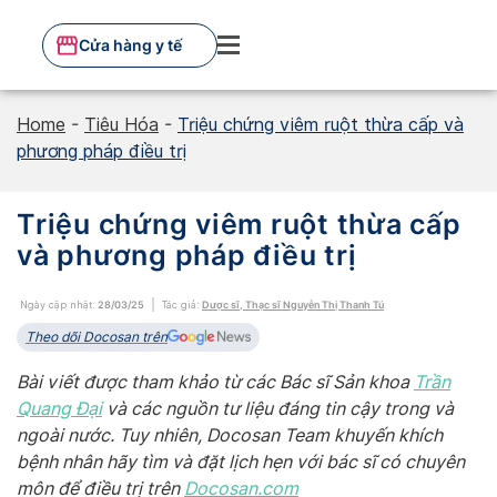
Skip
to
Cửa hàng y tế
content
Home
-
Tiêu Hóa
-
Triệu chứng viêm ruột thừa cấp và
phương pháp điều trị
Triệu chứng viêm ruột thừa cấp
và phương pháp điều trị
Ngày cập nhật:
28/03/25
Tác giả:
Dược sĩ, Thạc sĩ Nguyễn Thị Thanh Tú
Theo dõi Docosan trên
Bài viết được tham khảo từ các Bác sĩ Sản khoa
Trần
Quang Đại
và các nguồn tư liệu đáng tin cậy trong và
ngoài nước. Tuy nhiên, Docosan Team khuyến khích
bệnh nhân hãy tìm và đặt lịch hẹn với bác sĩ có chuyên
môn để điều trị trên
Do
cosan.com