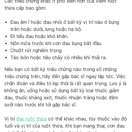
Các triệu chứng khác ít phổ biến hơn của viêm ruột
thừa cấp bao gồm:
Đau âm ỉ hoặc đau nhói ở bất kỳ vị trí nào ở bụng
trên hoặc dưới, lưng hoặc hạ bộ.
Đi tiểu đau hoặc khó khăn.
Nôn mửa trước khi cơn đau bụng bắt đầu.
Chuột rút nghiêm trọng
Táo bón hoặc tiêu chảy có nhiều khí thải ra.
Nếu bạn có bất kỳ triệu chứng nào trong số những
triệu chứng trên, hãy đến gặp bác sĩ ngay lập tức. Việc
chẩn đoán và điều trị kịp thời là rất quan trọng. Lưu ý là
không ăn, uống hoặc sử dụng bất kỳ loại thuốc giảm
đau, thuốc kháng axit, thuốc nhuận tràng hoặc đệm
sưởi nào trước khi tới gặp bác sĩ.
Vị trí
đau ruột thừa
có thể khác nhau, tùy thuộc vào độ
tuổi và vị trí của ruột thừa. Khi bạn mang thai, cơn đau