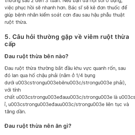
thường sau 2 đến 3 tuần. Nếu bạn đã nội soi ổ bụng,
việc phục hồi sẽ nhanh hơn. Bác sĩ sẽ kê đơn thuốc để
giúp bệnh nhân kiểm soát cơn đau sau hậu phẫu thuật
ruột thừa.
5. Câu hỏi thường gặp về viêm ruột thừa
cấp
Đau ruột thừa bên nào?
Đau ruột thừa thường bắt đầu khu vực quanh rốn, sau
đó lan qua hố chậu phải (nằm ở 1/4 bụng
dưới u003cstrongu003ebênu003c/strongu003e phải),
với tính
chất u003cstrongu003eđauu003c/strongu003e là u003c
ỉ, u003cstrongu003eđauu003c/strongu003e liên tục và
tăng dần.
Đau ruột thừa nên ăn gì?