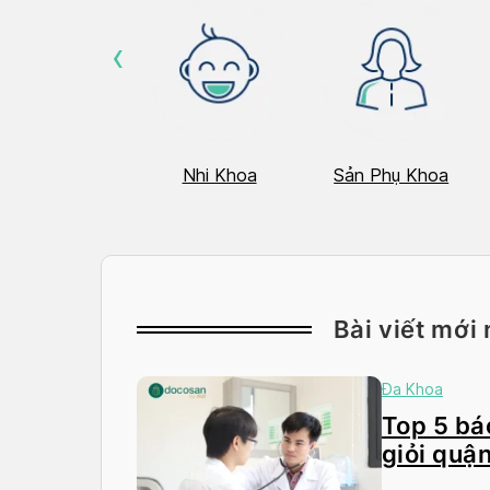
‹
Hô Hấp
Nhi Khoa
Sản Phụ Khoa
Bài viết mới 
Đa Khoa
Top 5 bác
giỏi quận