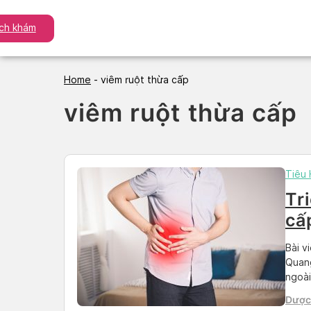
Skip
to
ịch khám
content
Home
-
viêm ruột thừa cấp
viêm ruột thừa cấp
Tiêu
Tr
cấ
Bài v
Quang
ngoài
nhân 
Dược 
điều 