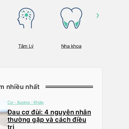
›
Tâm Lý
Nha khoa
Nhãn Khoa
m nhiều nhất
Cơ - Xương - Khớp
Đau cơ đùi: 4 nguyên nhân
thường gặp và cách điều
trị