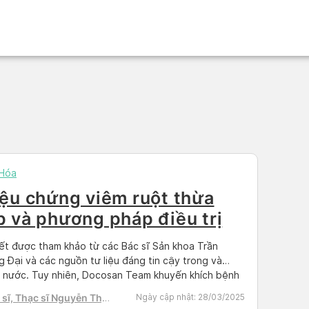
 Hóa
iệu chứng viêm ruột thừa
p và phương pháp điều trị
iết được tham khảo từ các Bác sĩ Sản khoa Trần
 Đại và các nguồn tư liệu đáng tin cậy trong và
 nước. Tuy nhiên, Docosan Team khuyến khích bệnh
hãy tìm và đặt lịch hẹn với bác sĩ có chuyên môn để
sĩ, Thạc sĩ Nguyễn Thị
Ngày cập nhật:
28/03/2025
trị trên Docosan.com Viêm ruột thừa cấp là tình […]