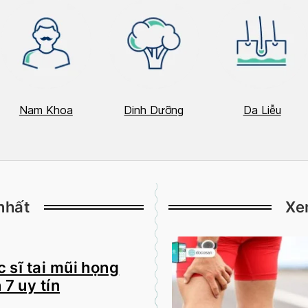
Nam Khoa
Dinh Dưỡng
Da Liễu
nhất
Xe
 sĩ tai mũi họng
 7 uy tín