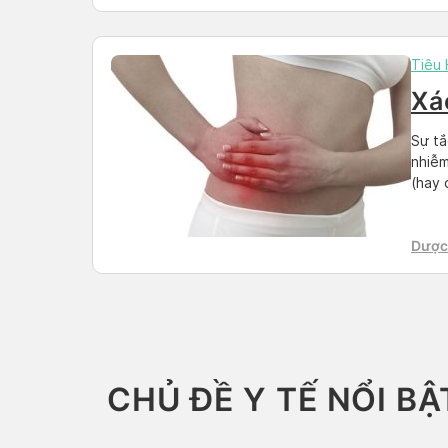
Than
Tiêu
Xác
Sự tắ
nhiễm
(hay 
chóng
Nếu k
Dược 
Than
CHỦ ĐỀ Y TẾ NỔI BẬ