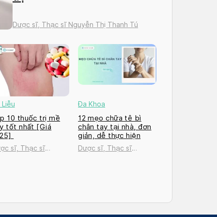
Dược sĩ, Thạc sĩ Nguyễn Thị Thanh Tú
 Liễu
Đa Khoa
p 10 thuốc trị mề
12 mẹo chữa tê bì
y tốt nhất [Giá
chân tay tại nhà, đơn
025]
giản, dễ thực hiện
ợc sĩ, Thạc sĩ
Dược sĩ, Thạc sĩ
uyễn Thị Thanh Tú
Nguyễn Thị Thanh Tú