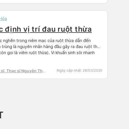
h Tú
 Hóa
 định vị trí đau ruột thừa
c nghẽn trong niêm mạc của ruột thừa dẫn đến
 trùng là nguyên nhân hàng đầu gây ra đau ruột thừa
còn gọi là viêm ruột thừa). Vi khuẩn sinh sôi nhanh
 khiến ruột thừa bị viêm, sưng tấy và chứa đầy mủ.
hông được điều trị kịp thời, đau […]
sĩ, Thạc sĩ Nguyễn Thị
Ngày cập nhật:
28/03/2025
h Tú
T