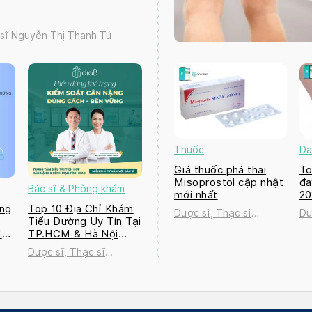
 sĩ Nguyễn Thị Thanh Tú
Thuốc
Da
Giá thuốc phá thai
To
Misoprostol cập nhật
đa
Bác sĩ & Phòng khám
mới nhất
2
ng
Top 10 Địa Chỉ Khám
Dược sĩ, Thạc sĩ
Dư
a
Tiểu Đường Uy Tín Tại
Nguyễn Thị Thanh Tú
Ng
M
TP.HCM & Hà Nội
2026
Dược sĩ, Thạc sĩ
ú
Nguyễn Thị Thanh Tú