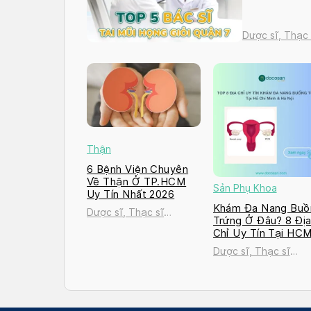
Dược sĩ, Thạc
Thận
6 Bệnh Viện Chuyên
Về Thận Ở TP.HCM
Sản Phụ Khoa
Uy Tín Nhất 2026
Khám Đa Nang Buồ
Dược sĩ, Thạc sĩ
Trứng Ở Đâu? 8 Đị
Nguyễn Thị Thanh Tú
Chỉ Uy Tín Tại HC
và Hà Nội 2026
Dược sĩ, Thạc sĩ
Nguyễn Thị Thanh T