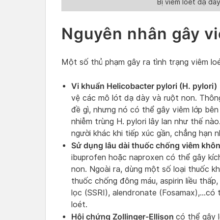
Bị viêm loét dạ dà
Nguyên nhân gây vi
Một số thủ phạm gây ra tình trạng viêm lo
Vi khuẩn Helicobacter pylori (H. pylori)
vệ các mô lót dạ dày và ruột non. Thông
đề gì, nhưng nó có thể gây viêm lớp bên
nhiễm trùng H. pylori lây lan như thế nà
người khác khi tiếp xúc gần, chẳng hạn 
Sử dụng lâu dài thuốc chống viêm khôn
ibuprofen hoặc naproxen có thể gây kíc
non. Ngoài ra, dùng một số loại thuốc k
thuốc chống đông máu, aspirin liều thấp,
lọc (SSRI), alendronate (Fosamax),…có t
loét.
Hội chứng Zollinger-Ellison
có thể gây 