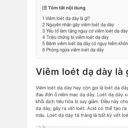
Tóm tắt nội dung
1
Viêm loét dạ dày là gì?
2
Nguyên nhân gây viêm loét dạ dày
3
Yếu tố làm tăng nguy cơ viêm loét dạ dày
4
Triệu chứng bị viêm loét dạ dày
5
Bệnh viêm loét dạ dày có nguy hiểm khô
6
Phòng ngừa viêm loét dạ dày
Viêm loét dạ dày là
Viêm loét dạ dày hay còn gọi là loét dạ dày
đau đớn ở niêm mạc dạ dày. Loét dạ dày xả
khỏi dịch tiêu hóa bị suy giảm. Điều này c
dạ dày, gây ra vết loét. Acid có thể tạo r
máu. Loét dạ dày tá tràng là bất kỳ vết l