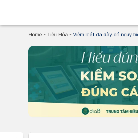
Skip
to
content
Home
-
Tiêu Hóa
-
Viêm loét dạ dày có nguy hi