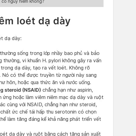
y có nguy hiểm không?
êm loét dạ dày
ét dạ dày:
thường sống trong lớp nhầy bao phủ và bảo
 thường, vi khuẩn H. pylori không gây ra vấn
 trong dạ dày, tạo ra vết loét. Không rõ
o. Nó có thể được truyền từ người này sang
như hôn, hoặc qua thức ăn và nước uống.
g steroid (NSAID)
chẳng hạn như aspirin,
h ứng hoặc làm viêm niêm mạc dạ dày và ruột
hác cùng với NSAID, chẳng hạn như steroid,
 chất ức chế tái hấp thu serotonin có chọn
hể làm tăng đáng kể khả năng phát triển vết
loét dạ dày và ruột bằng cách tăng sản xuất