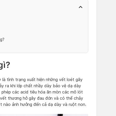
ng?
 gì?
 là tình trạng xuất hiện những vết loét gây
y ra khi lớp chất nhầy dày bảo vệ dạ dày
ho phép các acid tiêu hóa ăn mòn các mô lót
a vết thương hở gây đau đớn và có thể chảy
oét nào ảnh hưởng đến cả dạ dày và ruột non.