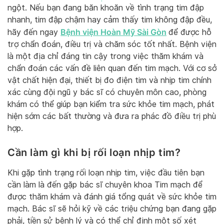
ngột. Nếu bạn đang băn khoăn về tình trạng tim đập
nhanh, tim đập chậm hay cảm thấy tim không đập đều,
Bệnh viện Hoàn Mỹ Sài Gòn
hãy đến ngay
để được hỗ
trợ chẩn đoán, điều trị và chăm sóc tốt nhất. Bệnh viện
là một địa chỉ đáng tin cậy trong việc thăm khám và
chẩn đoán các vấn đề liên quan đến tim mạch. Với cơ sở
vật chất hiện đại, thiết bị đo điện tim và nhịp tim chính
xác cùng đội ngũ y bác sĩ có chuyên môn cao, phòng
khám có thể giúp bạn kiểm tra sức khỏe tim mạch, phát
hiện sớm các bất thường và đưa ra phác đồ điều trị phù
hợp.
Cần làm gì khi bị rối loạn nhịp tim?
Khi gặp tình trạng rối loạn nhịp tim, việc đầu tiên bạn
cần làm là đến gặp bác sĩ chuyên khoa Tim mạch để
được thăm khám và đánh giá tổng quát về sức khỏe tim
mạch. Bác sĩ sẽ hỏi kỹ về các triệu chứng bạn đang gặp
phải, tiền sử bệnh lý và có thể chỉ định một số xét