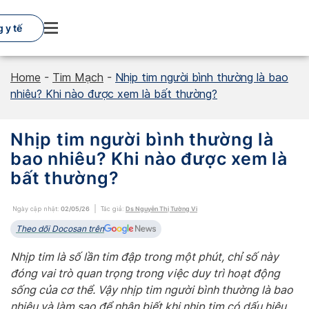
Skip
to
 y tế
content
Home
-
Tim Mạch
-
Nhịp tim người bình thường là bao
nhiêu? Khi nào được xem là bất thường?
Nhịp tim người bình thường là
bao nhiêu? Khi nào được xem là
bất thường?
Ngày cập nhật:
02/05/26
Tác giả:
Ds Nguyễn Thị Tường Vi
Theo dõi Docosan trên
Nhịp tim là số lần tim đập trong một phút, chỉ số này
đóng vai trò quan trọng trong việc duy trì hoạt động
sống của cơ thể. Vậy nhịp tim người bình thường là bao
nhiêu và làm sao để nhận biết khi nhịp tim có dấu hiệu