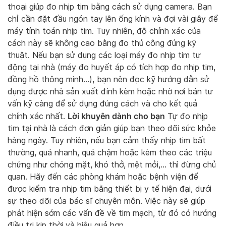
thoại giúp đo nhịp tim bằng cách sử dụng camera. Bạn
chỉ cần đặt đầu ngón tay lên ống kính và đợi vài giây để
máy tính toán nhịp tim. Tuy nhiên, độ chính xác của
cách này sẽ không cao bằng đo thủ công đúng kỹ
thuật. Nếu bạn sử dụng các loại máy đo nhịp tim tự
động tại nhà (máy đo huyết áp có tích hợp đo nhịp tim,
đồng hồ thông minh…), bạn nên đọc kỹ hướng dẫn sử
dụng được nhà sản xuất đính kèm hoặc nhờ nơi bán tư
vấn kỹ càng để sử dụng đúng cách và cho kết quả
Lời khuyên dành cho bạn
chính xác nhất.
Tự đo nhịp
tim tại nhà là cách đơn giản giúp bạn theo dõi sức khỏe
hàng ngày. Tuy nhiên, nếu bạn cảm thấy nhịp tim bất
thường, quá nhanh, quá chậm hoặc kèm theo các triệu
chứng như chóng mặt, khó thở, mệt mỏi,… thì đừng chủ
quan. Hãy đến các phòng khám hoặc bệnh viện để
được kiểm tra nhịp tim bằng thiết bị y tế hiện đại, dưới
sự theo dõi của bác sĩ chuyên môn. Việc này sẽ giúp
phát hiện sớm các vấn đề về tim mạch, từ đó có hướng
điều trị kịp thời và hiệu quả hơn.