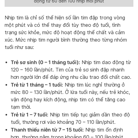
động từ 60 đến 100 nhịp mỗi phút
Nhịp tim là chỉ số thể hiện số lần tim đập trong vòng
một phút và có thể thay đổi tùy theo độ tuổi, tình
trạng sức khỏe, mức độ hoạt động thể chất và cảm
xúc. Mức nhịp tim người bình thường theo từng nhóm
tuổi như sau:
Trẻ sơ sinh (0 – 1 tháng tuổi):
Nhịp tim dao động từ
120 – 160 lần/phút. Tim của trẻ sơ sinh đập nhanh
hơn người lớn để đáp ứng nhu cầu trao đổi chất cao.
Trẻ từ 1 tháng – 1 tuổi:
Nhịp tim lúc nghỉ thường ở
mức 80 – 130 lần/phút. Ở lứa tuổi này, nếu trẻ khóc,
vận động hay kích động, nhịp tim có thể tăng cao
tạm thời.
Trẻ từ 1 – 7 tuổi:
Nhịp tim tiếp tục giảm dần theo độ
tuổi, thường rơi vào khoảng 70 – 110 lần/phút.
Thanh thiếu niên từ 7 – 15 tuổi:
Nhịp tim ổn định
hơn, thường nằm trong khoảng 60 – 100 lần/phút,