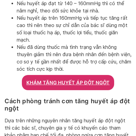
Nếu huyết áp đạt từ 140 – 160mmHg thì có thể
nằm nghỉ, theo dõi sức khỏe tại nhà.
Nếu huyết áp trên 160mmHg và tiếp tục tăng rất
cao thì nên theo sự chỉ dẫn của bác sĩ dùng một
số loại thuốc hạ áp, thuốc lợi tiểu, thuốc giãn
mạch.
Nếu đã dùng thuốc mà tình trạng vẫn không
thuyên giảm thì nên đưa bệnh nhân đến bệnh viện,
cơ sơ y tế gần nhất để được hỗ trợ cấp cứu, chăm
sóc tích cực kịp thời.
KHÁM TĂNG HUYẾT ÁP ĐỘT NGỘT
Cách phòng tránh cơn tăng huyết áp đột
ngột
Dựa trên những nguyên nhân tăng huyết áp đột ngột
thì các bác sĩ, chuyên gia y tế có khuyến cáo tham
khảo nhằm hạn chế tối đa, phòng ngừa cơn tăng huyết