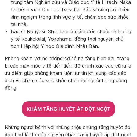
trung tâm Nghiên cứu và Giáo dục Y tế Hitachi Naka
tại bệnh viện Đại học Tsukuba. Bác sĩ cũng có nhiều
kinh nghiệm trong lĩnh vực y tế, chăm sóc sức khỏe
tại nhà.
Bác sĩ Noriyasu Shirotani là giám đốc chuỗi hệ thống
y tế Koukokulai, Yokohama, đồng thời nguyên chủ
tịch Hiệp hội Y học Gia đình Nhật Bản.
Phòng khám với hệ thống cơ sở hạ tầng hiện đại, trang
bị các máy móc y tế tiến tiến, độ chính xác cao cũng là
ưu điểm giúp phòng khám luôn tự tin khi cung cấp các
dịch vụ chăm sóc sức khỏe cho mọi người trong cộng
đồng.
KHÁM TĂNG HUYẾT ÁP ĐỘT NGỘT
Những người bệnh với những triệu chứng tăng huyết áp
đặc biệt là do các nguyên nhân tăng huyết áp đột ngột