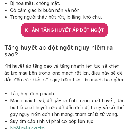
Bị hoa mắt, chóng mặt.
Có cảm giác bị buồn nôn và nôn.
Trong người thấy bứt rứt, lo lắng, khó chịu.
KHÁM TĂNG HUYẾT ÁP ĐỘT NGỘT
Tăng huyết áp đột ngột nguy hiểm ra
sao?
Khi huyết áp tăng cao và tăng nhanh liên tục sẽ khiến
áp lực máu bên trong lòng mạch rất lớn, điều này sẽ dễ
dẫn đến các biến cố nguy hiểm trên tim mạch bao gồm:
Tắc, hẹp động mạch.
Mạch máu bị vỡ, dễ gây ra tình trạng xuất huyết, đặc
biệt là xuất huyết não dễ dẫn đến đột quỵ và có thể
gây nguy hiểm đến tính mạng, thậm chí là tử vong.
Suy tim cấp tính vì phải co bóp liên tục.
Nhồi máu cơ tim
.