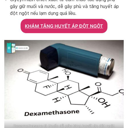
gây giữ muối và nước, dễ gây phù và tăng huyết áp
đột ngột nếu lạm dụng quá liều.
KHÁM TĂNG HUYẾT ÁP ĐỘT NGỘT
Dexamethasone là thuốc dễ gây tăng huyết áp đột ngột