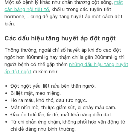
Một số bệnh lý khác như chấn thương cột sống,
mất
cân bằng nội tiết tố
, khối u trong các tuyến tiết
hormone,… cũng dễ gây tăng huyết áp một cách đột
biến.
Các dấu hiệu tăng huyết áp đột ngột
Thông thường, ngoài chỉ số huyết áp khi đo cao đột
ngột hơn 180mmHg hay thậm chí là gần 200mmHg thì
người bệnh có thể gặp thêm
những dấu hiệu tăng huyết
áp đột ngột
đi kèm như:
Đột ngột yếu, liệt nửa bên thân người.
Bị liệt mặt, méo miệng.
Ho ra máu, khó thở, đau tức ngực.
Mắt nhìn mờ, thị lực giảm sút, bị chảy máu cam.
Đầu óc bị lú lẫn, lừ đừ, mất khả năng diễn đạt.
Tứ chi phản ứng chậm, không phối hợp vận động tứ
chi dễ dàng như bình thường.