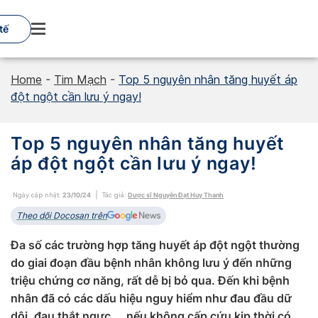
Skip
to
tế
content
Home
-
Tim Mạch
-
Top 5 nguyên nhân tăng huyết áp
đột ngột cần lưu ý ngay!
Top 5 nguyên nhân tăng huyết
áp đột ngột cần lưu ý ngay!
Ngày cập nhật:
23/10/24
Tác giả:
Dược sĩ Nguyễn Đạt Huy Thanh
Theo dõi Docosan trên
Đa số các trường hợp tăng huyết áp đột ngột thường
do giai đoạn đầu bệnh nhân không lưu ý đến những
triệu chứng cơ năng, rất dễ bị bỏ qua. Đến khi bệnh
nhân đã có các dấu hiệu nguy hiểm như đau đầu dữ
dội, đau thắt ngực,… nếu không cấp cứu kịp thời có