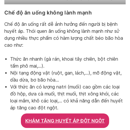
Chế độ ăn uống không lành mạnh
Chế độ ăn uống rất dễ ảnh hưởng đến người bị bệnh
huyết áp. Thói quen ăn uống không lành mạnh như sử
dụng nhiều thực phẩm có hàm lượng chất béo bão hòa
cao như:
Thức ăn nhanh (gà rán, khoai tây chiên, bột chiên
tẩm phô mai,…).
Nội tạng động vật (ruột, gan, lách,…), mỡ động vật,
dầu dừa, bơ bão hòa…
Với thức ăn có lượng natri (muối) cao gồm các loại
đồ hộp, dưa cà muối, thịt muối, thịt xông khói, các
loại mắm, khô các loại,… có khả năng dẫn đến huyết
áp tăng cao đột ngột.
KHÁM TĂNG HUYẾT ÁP ĐỘT NGỘT