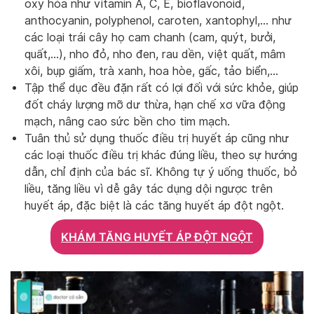
oxy hóa như vitamin A, C, E, bioflavonoid,
anthocyanin, polyphenol, caroten, xantophyl,… như
các loại trái cây họ cam chanh (cam, quýt, bưởi,
quất,…), nho đỏ, nho đen, rau dền, việt quất, mâm
xôi, bụp giấm, trà xanh, hoa hòe, gấc, tảo biển,…
Tập thể dục đều đặn rất có lợi đối với sức khỏe, giúp
đốt cháy lượng mỡ dư thừa, hạn chế xơ vữa động
mạch, nâng cao sức bền cho tim mạch.
Tuân thủ sử dụng thuốc điều trị huyết áp cũng như
các loại thuốc điều trị khác đúng liều, theo sự hướng
dẫn, chỉ định của bác sĩ. Không tự ý uống thuốc, bỏ
liều, tăng liều vì dễ gây tác dụng dội ngược trên
huyết áp, đặc biệt là các tăng huyết áp đột ngột.
KHÁM TĂNG HUYẾT ÁP ĐỘT NGỘT