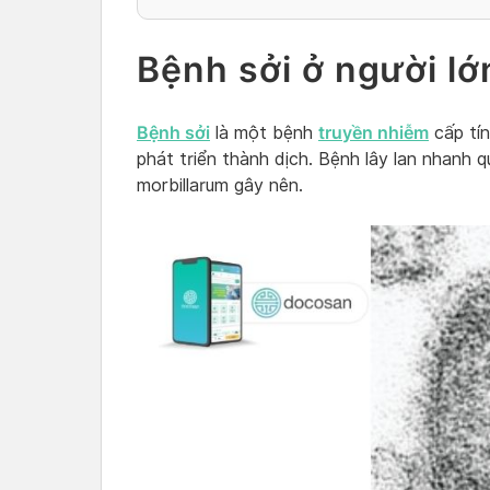
Bệnh sởi ở người lớn
Bệnh sởi
truyền nhiễm
là một bệnh
cấp tín
phát triển thành dịch. Bệnh lây lan nhanh q
morbillarum gây nên.