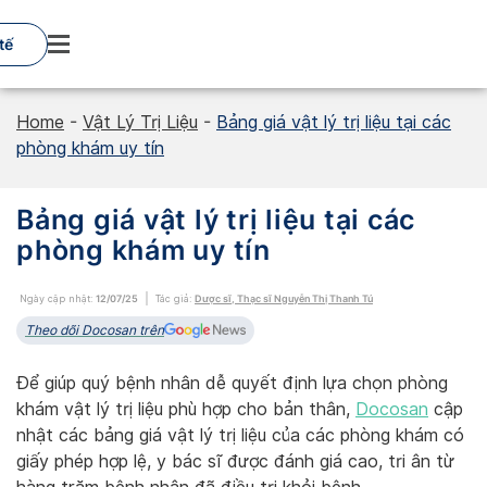
Skip
to
tế
content
Home
-
Vật Lý Trị Liệu
-
Bảng giá vật lý trị liệu tại các
phòng khám uy tín
Bảng giá vật lý trị liệu tại các
phòng khám uy tín
Ngày cập nhật:
12/07/25
Tác giả:
Dược sĩ, Thạc sĩ Nguyễn Thị Thanh Tú
Theo dõi Docosan trên
Để giúp quý bệnh nhân dễ quyết định lựa chọn phòng
khám vật lý trị liệu phù hợp cho bản thân,
Docosan
cập
nhật các bảng giá vật lý trị liệu của các phòng khám có
giấy phép hợp lệ, y bác sĩ được đánh giá cao, tri ân từ