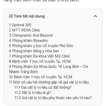
hàng trăm bệnh nhân đã điều trị khỏi bệnh.
Tóm tắt nội dung
1
Optimal 365
2
MTT REHA Clinic
3
Chiropractic And Beyond
4
Phòng khám Bonedoc
5
Phòng khám y học cổ truyền Phú Đức
6
Phòng khám đông y Hoa Sen
7
Phòng khám Đa khoa Việt Mỹ Clinic
8
Bệnh viện Y học cổ truyền Tp. HCM
9
Phòng Khám Đa Khoa Quốc Tế Long Bình – Chi
Nhánh Trảng Bom
10
Bệnh viện Y học cổ truyền Tp. HCM
11
Một số câu hỏi thường gặp về giá vật lý trị liệu
11.1
Giá vật lý trị liệu có đắt không?
11.2
Vật lý trị liệu là gì?
11.3
Giá vật lý trị liệu phụ thuộc vào yếu tố nào?