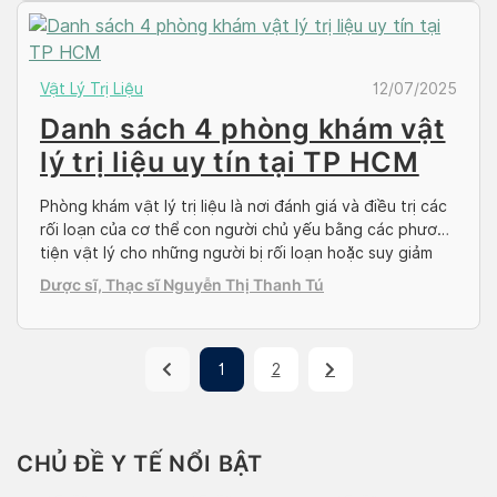
Vật Lý Trị Liệu
12/07/2025
Danh sách 4 phòng khám vật
lý trị liệu uy tín tại TP HCM
Phòng khám vật lý trị liệu là nơi đánh giá và điều trị các
rối loạn của cơ thể con người chủ yếu bằng các phương
tiện vật lý cho những người bị rối loạn hoặc suy giảm
chức năng liên quan đến hệ thống cơ xương, thần kinh,
Dược sĩ, Thạc sĩ Nguyễn Thị Thanh Tú
tim phổi và nội tạng (da) […]
1
2
CHỦ ĐỀ Y TẾ NỔI BẬT