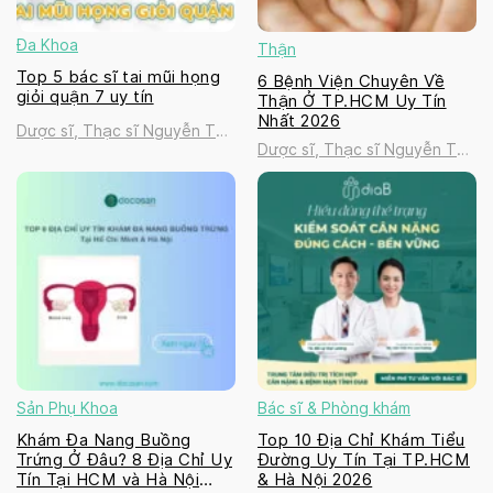
Đa Khoa
Thận
Top 5 bác sĩ tai mũi họng
6 Bệnh Viện Chuyên Về
giỏi quận 7 uy tín
Thận Ở TP.HCM Uy Tín
Nhất 2026
Dược sĩ, Thạc sĩ Nguyễn Thị
Dược sĩ, Thạc sĩ Nguyễn Thị
Thanh Tú
Thanh Tú
Sản Phụ Khoa
Bác sĩ & Phòng khám
Khám Đa Nang Buồng
Top 10 Địa Chỉ Khám Tiểu
Trứng Ở Đâu? 8 Địa Chỉ Uy
Đường Uy Tín Tại TP.HCM
Tín Tại HCM và Hà Nội
& Hà Nội 2026