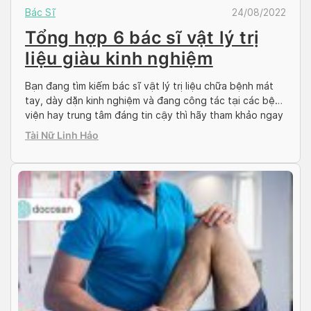
Bác Sĩ
24/08/2022
Tổng hợp 6 bác sĩ vật lý trị
liệu giàu kinh nghiệm
Bạn đang tìm kiếm bác sĩ vật lý trị liệu chữa bệnh mát
tay, dày dặn kinh nghiệm và đang công tác tại các bệnh
viện hay trung tâm đáng tin cậy thì hãy tham khảo ngay
các gợi ý được Docosan cập nhật trong bài viết dưới
Tài Nữ Linh Hảo
đây. Đây đều là các bác sĩ […]