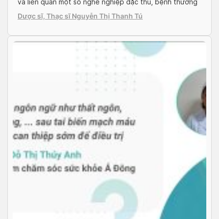
và liên quan một số nghề nghiệp đặc thù, bệnh thường
là mạn tính. Bệnh có thể biểu hiện dưới dạng các mạch
Dược sĩ, Thạc sĩ Nguyễn Thị Thanh Tú
máu giãn dưới da, như hình […]