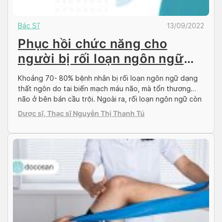
Bác Sĩ
13/09/2022
Phục hồi chức năng cho
người bị rối loạn ngôn ngữ
sau tai biến
Khoảng 70- 80% bệnh nhân bị rối loạn ngôn ngữ dạng
thất ngôn do tai biến mạch máu não, mà tổn thương
não ở bên bán cầu trội. Ngoài ra, rối loạn ngôn ngữ còn
xảy ra sau chấn thương sọ não, u não. Rối loạn ngôn
Dược sĩ, Thạc sĩ Nguyễn Thị Thanh Tú
ngữ có thể được chữa khỏi bởi điều […]