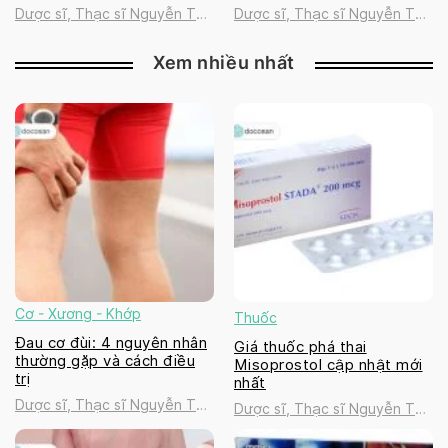
2026
Dược sĩ, Thạc sĩ Nguyễn Thị
Dược sĩ, Thạc sĩ Nguyễn Thị
Thanh Tú
Thanh Tú
Xem nhiều nhất
Cơ - Xương - Khớp
Thuốc
Đau cơ đùi: 4 nguyên nhân
Giá thuốc phá thai
thường gặp và cách điều
Misoprostol cập nhật mới
trị
nhất
Dược sĩ, Thạc sĩ Nguyễn Thị
Dược sĩ, Thạc sĩ Nguyễn Thị
Thanh Tú
Thanh Tú