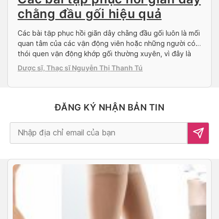
chằng đầu gối hiệu quả
Các bài tập phục hồi giãn dây chằng đầu gối luôn là mối
quan tâm của các vận động viên hoặc những người có
thói quen vận động khớp gối thường xuyên, vì đây là
những đối tượng dễ bị giãn dây chằng đầu gối. Vậy giãn
Dược sĩ, Thạc sĩ Nguyễn Thị Thanh Tú
dây chằng đầu gối là gì? Cách tập […]
ĐĂNG KÝ NHẬN BẢN TIN
Alternative: