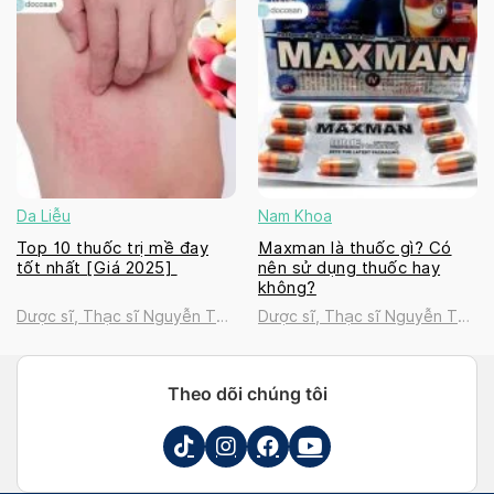
Da Liễu
Nam Khoa
Top 10 thuốc trị mề đay
Maxman là thuốc gì? Có
tốt nhất [Giá 2025]
nên sử dụng thuốc hay
không?
Dược sĩ, Thạc sĩ Nguyễn Thị
Dược sĩ, Thạc sĩ Nguyễn Thị
Thanh Tú
Thanh Tú
Theo dõi chúng tôi