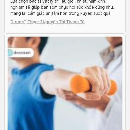
Lựa chọn bác sĩ vật lý trị liệu giỏi, nhiều năm kinh
nghiệm sẽ giúp bạn sớm phục hồi sức khỏe cũng như
mang lại cảm giác an tâm hơn trong xuyên suốt quá
trình điều trị bệnh. Nếu bạn đang tìm kiếm bác sĩ ở khu
Dược sĩ, Thạc sĩ Nguyễn Thị Thanh Tú
vực Thành phố Hồ Chí Minh và Hà […]