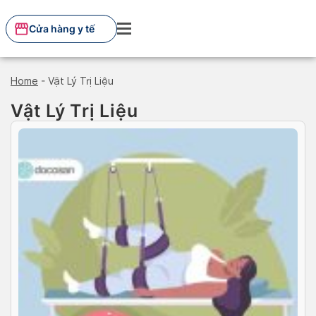
Skip
to
Cửa hàng y tế
content
Home
-
Vật Lý Trị Liệu
Vật Lý Trị Liệu