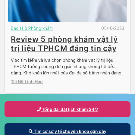
Bác sĩ & Phòng khám
05/10/2023
Review 5 phòng khám vật lý
trị liệu TPHCM đáng tin cậy
Việc tìm kiếm và lựa chọn phòng khám vật lý trị liệu
TPHCM tưởng chừng đơn giản nhưng không hề dễ
dàng. Khó khăn lớn nhất của đại đa số bệnh nhân đang
gặp phải là không biết chính xác đơn vị nào cung cấp
Tài Nữ Linh Hảo
dịch vụ chất lượng song song với giá cả phải […]
Tổng đài đặt lịch khám 24/7
Tìm cơ sơ y tế chuyên khoa gần đây