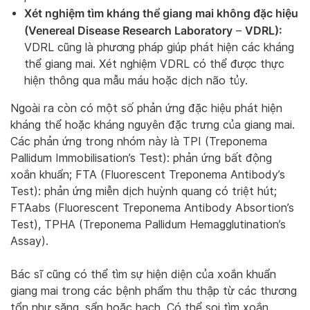
Xét nghiệm tìm kháng thể giang mai không đặc hiệu
(Venereal Disease Research Laboratory
VDRL):
–
VDRL cũng là phương pháp giúp phát hiện các kháng
thể giang mai. Xét nghiệm VDRL có thể được thực
hiện thông qua mẫu máu hoặc dịch não tủy.
Ngoài ra còn có một số phản ứng đặc hiệu phát hiện
kháng thể hoặc kháng nguyên đặc trưng của giang mai.
Các phản ứng trong nhóm này là TPI (Treponema
Pallidum Immobilisation’s Test): phản ứng bất động
xoắn khuẩn; FTA (Fluorescent Treponema Antibody’s
Test): phản ứng miễn dịch huỳnh quang có triệt hút;
FTAabs (Fluorescent Treponema Antibody Absortion’s
Test), TPHA (Treponema Pallidum Hemagglutination’s
Assay).
Bác sĩ cũng có thể tìm sự hiện diện của xoắn khuẩn
giang mai trong các bệnh phẩm thu thập từ các thương
tổn như săng, sẩn hoặc hạch. Có thể soi tìm xoắn