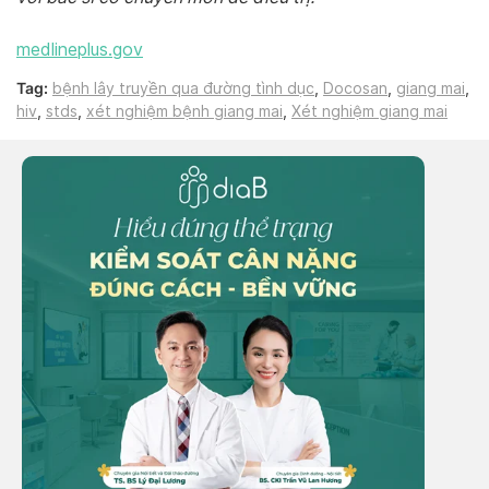
medlineplus.gov
Tag:
bệnh lây truyền qua đường tình dục
,
Docosan
,
giang mai
,
hiv
,
stds
,
xét nghiệm bệnh giang mai
,
Xét nghiệm giang mai