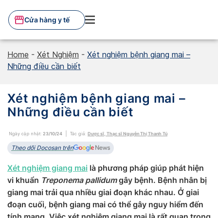
Skip
to
Cửa hàng y tế
content
Home
-
Xét Nghiệm
-
Xét nghiệm bệnh giang mai –
Những điều cần biết
Xét nghiệm bệnh giang mai –
Những điều cần biết
Ngày cập nhật:
23/10/24
Tác giả:
Dược sĩ, Thạc sĩ Nguyễn Thị Thanh Tú
Theo dõi Docosan trên
Xét nghiệm giang mai
là phương pháp giúp phát hiện
vi khuẩn
Treponema pallidum
gây bệnh. Bệnh nhân bị
giang mai trải qua nhiều giai đoạn khác nhau. Ở giai
đoạn cuối, bệnh giang mai có thể gây nguy hiểm đến
tính mạng. Việc xét nghiệm giang mai là rất quan trọng