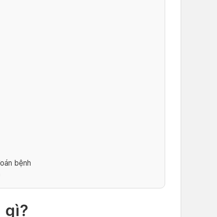
đoán bệnh
n
 gì?