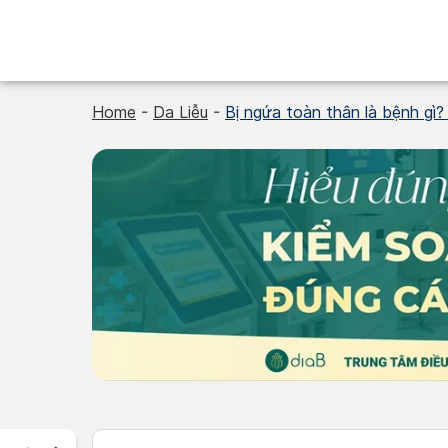
Skip
to
content
Home
-
Da Liễu
-
Bị ngứa toàn thân là bệnh gì?