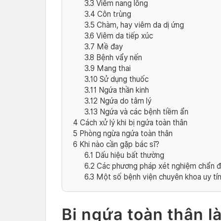
3.3
Viêm nang lông
3.4
Côn trùng
3.5
Chàm, hay viêm da dị ứng
3.6
Viêm da tiếp xúc
3.7
Mề đay
3.8
Bệnh vẩy nến
3.9
Mang thai
3.10
Sử dụng thuốc
3.11
Ngứa thần kinh
3.12
Ngứa do tâm lý
3.13
Ngứa và các bệnh tiềm ẩn
4
Cách xử lý khi bị ngứa toàn thân
5
Phòng ngừa ngứa toàn thân
6
Khi nào cần gặp bác sĩ?
6.1
Dấu hiệu bất thường
6.2
Các phương pháp xét nghiệm chẩn 
6.3
Một số bệnh viện chuyên khoa uy tí
Bị ngứa toàn thân là