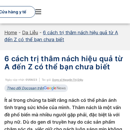
Skip
to
Cửa hàng y tế
content
Home
-
Da Liễu
-
6 cách trị thâm nách hiệu quả từ A
đến Z có thể bạn chưa biết
6 cách trị thâm nách hiệu quả từ
A đến Z có thể bạn chưa biết
Ngày cập nhật:
01/08/23
Tác giả:
Dược sĩ Nguyễn Thị Diệu
Theo dõi Docosan trên
Ít ai trong chúng ta biết rằng nách có thể phản ánh
tình trạng sức khỏe của mình. Thâm nách là một vấn
đề phổ biến mà nhiều người gặp phải, đặc biệt là với
phụ nữ. Dù do gen di truyền hay do các sản phẩm
chăm sóc da, việc giữ cho nách luôn sáng mịn không