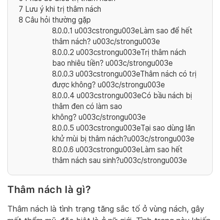
7
Lưu ý khi trị thâm nách
8
Câu hỏi thường gặp
8.0.0.1
u003cstrongu003eLàm sao để hết
thâm nách? u003c/strongu003e
8.0.0.2
u003cstrongu003eTrị thâm nách
bao nhiêu tiền? u003c/strongu003e
8.0.0.3
u003cstrongu003eThâm nách có trị
được không? u003c/strongu003e
8.0.0.4
u003cstrongu003eCó bầu nách bị
thâm đen có làm sao
không? u003c/strongu003e
8.0.0.5
u003cstrongu003eTại sao dùng lăn
khử mùi bị thâm nách?u003c/strongu003e
8.0.0.6
u003cstrongu003eLàm sao hết
thâm nách sau sinh?u003c/strongu003e
Thâm nách là gì?
Thâm nách là tình trạng tăng sắc tố ở vùng nách, gây