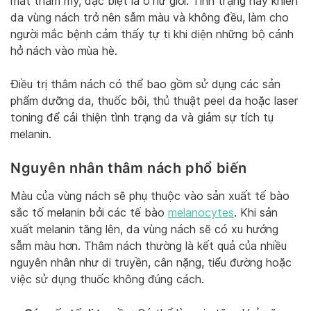
mất thẩm mỹ, đặc biệt là ở nữ giới. Tình trạng này khiến
da vùng nách trở nên sẫm màu và không đều, làm cho
người mắc bệnh cảm thấy tự ti khi diện những bộ cánh
hở nách vào mùa hè.
Điều trị thâm nách có thể bao gồm sử dụng các sản
phẩm dưỡng da, thuốc bôi, thủ thuật peel da hoặc laser
toning để cải thiện tình trạng da và giảm sự tích tụ
melanin.
Nguyên nhân thâm nách
phổ biến
Màu của vùng nách sẽ phụ thuộc vào sản xuất tế bào
sắc tố melanin bởi các tế bào
melanocytes
. Khi sản
xuất melanin tăng lên, da vùng nách sẽ có xu hướng
sẫm màu hơn. Thâm nách thường là kết quả của nhiều
nguyên nhân như di truyền, cân nặng, tiểu đường hoặc
việc sử dụng thuốc không đúng cách.