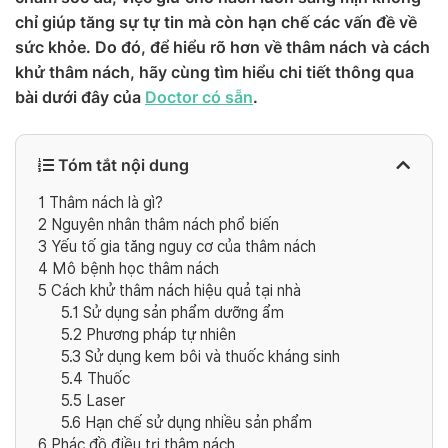
chỉ giúp tăng sự tự tin mà còn hạn chế các vấn đề về
sức khỏe. Do đó, để hiểu rõ hơn về thâm nách và cách
khử thâm nách, hãy cùng tìm hiểu chi tiết thông qua
bài dưới đây của
Doctor có sẵn
.
Tóm tắt nội dung
1
Thâm nách là gì?
2
Nguyên nhân thâm nách phổ biến
3
Yếu tố gia tăng nguy cơ của thâm nách
4
Mô bệnh học thâm nách
5
Cách khử thâm nách hiệu quả tại nhà
5.1
Sử dụng sản phẩm dưỡng ẩm
5.2
Phương pháp tự nhiên
5.3
Sử dụng kem bôi và thuốc kháng sinh
5.4
Thuốc
5.5
Laser
5.6
Hạn chế sử dụng nhiều sản phẩm
6
Phác đồ điều trị thâm nách