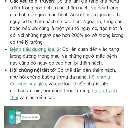
Các yếu tố di truyền
: Có thể làm gia tăng khả năng
trầm trọng hơn tình trạng thâm nách, và nếu trong
gia đình có người mắc bệnh Acanthosis nigricans thì
nguy cơ bị thâm nách sẽ cao hơn. Ngoài ra, tăng cân
hoặc béo phì cũng là một yếu tố nguy cơ, đặc biệt là
đối với những người cao hơn 200% so với trọng lượng
cơ thể lý tưởng.
Bệnh tiểu đường loại 2
:
Có liên quan đến việc tăng
lượng đường trong máu, và những người mắc bệnh
này cũng có nguy cơ cao hơn bị thâm nách.
Hội chứng nội tiết tố
: Có thể dẫn đến thâm nách,
như hội chứng buồng trứng đa nang,
hội chứng
Cushing
,
suy giáp
, và các loại thuốc như insulin,
corticosteroid, hormone tăng trưởng,
thuốc tránh
thai
và niacin liều cao