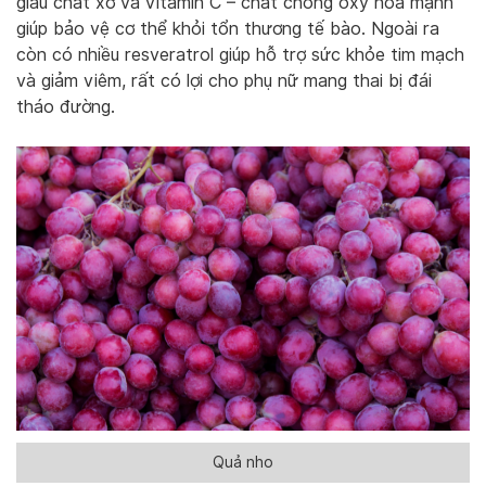
giàu chất xơ và vitamin C – chất chống oxy hóa mạnh
giúp bảo vệ cơ thể khỏi tổn thương tế bào. Ngoài ra
còn có nhiều resveratrol giúp hỗ trợ sức khỏe tim mạch
và giảm viêm, rất có lợi cho phụ nữ mang thai bị đái
tháo đường.
Quả nho