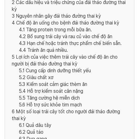
2
Các dấu hiệu và triệu chứng của đái tháo đường thai
kỳ
3
Nguyên nhân gây đái tháo đường thai kỳ
4
Chế độ ăn uống cho bệnh đái tháo đường thai kỳ
4.1
Tăng protein trong mỗi bữa ăn.
4.2
Bổ sung trái cây và rau củ vào chế độ ăn
4.3
Hạn chế hoặc tránh thực phẩm chế biến sẵn.
4.4
Tránh ăn quá nhiều.
5
Lợi ích của việc thêm trái cây vào chế độ ăn cho
người bị đái tháo đường thai kỳ
5.1
Cung cấp dinh dưỡng thiết yếu
5.2
Giàu chất xơ
5.3
Kiểm soát cảm giác thèm ăn
5.4
Hỗ trợ kiểm soát cân nặng
5.5
Tăng cường hệ miễn dịch
5.6
Hỗ trợ sức khỏe tim mạch
6
Một số loại trái cây tốt cho người đái tháo đường
thai kỳ
6.1
Quả dâu tây
6.2
Quả táo
6.3
Dưa gang