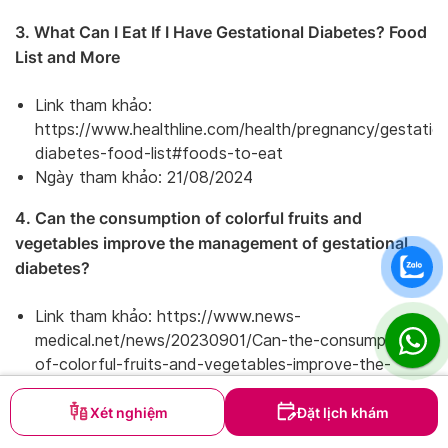
3. What Can I Eat If I Have Gestational Diabetes? Food
List and More
Link tham khảo:
https://www.healthline.com/health/pregnancy/gestation
diabetes-food-list#foods-to-eat
Ngày tham khảo: 21/08/2024
4. Can the consumption of colorful fruits and
vegetables improve the management of gestational
diabetes?
Link tham khảo: https://www.news-
medical.net/news/20230901/Can-the-consumption-
of-colorful-fruits-and-vegetables-improve-the-
management-of-gestational-diabetes.aspx
Ngày tham khảo: 21/08/2024
Xét nghiệm
Đặt lịch khám