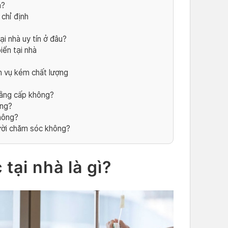
à?
chỉ định
i nhà uy tín ở đâu?
iển tại nhà
h vụ kém chất lượng
bằng cấp không?
ông?
hông?
ười chăm sóc không?
tại nhà là gì?