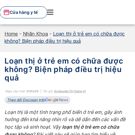
Skip
to
Cửa hàng y tế
content
Home
-
Nhãn Khoa
-
Loạn thị ở trẻ em có chữa được
không? Biện pháp điều trị hiệu quả
Loạn thị ở trẻ em có chữa được
không? Biện pháp điều trị hiệu
quả
Ngày cập nhật:
01/03/26
Tác giả:
Ds Nguyễn Thị Tường Vi
Theo dõi Docosan trên
Loạn thị là một tình trạng phổ biến ở trẻ em, gây ảnh
hưởng đến khả năng nhìn rõ và dễ dẫn đến các vấn đề
loạn thị ở trẻ em có chữa
học tập và sinh hoạt. Vậy
được không
? Bài viết này sẽ giúp bạn tìm hiểu về