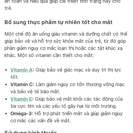
an toàn và hiệu quả giúp cải thiện tình trạng này cho
trẻ.
Bổ sung thực phẩm tự nhiên tốt cho mắt
Một chế độ ăn uống giàu vitamin và dưỡng chất có thể
giúp bảo vệ và hỗ trợ sức khỏe mắt của trẻ, từ đó góp
phần giảm nguy cơ mắc loạn thị hoặc các tật khúc xạ
khác. Một số vitamin cần thiết cho mắt:
Vitamin A
:
Giúp bảo vệ giác mạc và duy trì thị lực
tốt.
Vitamin C:
Làm giảm nguy cơ tổn thương võng mạc
và bảo vệ tế bào mắt.
Vitamin E
:
Giúp bảo vệ mắt khỏi các tác động của
tia cực tím và các yếu tố gây hại từ môi trường.
Omega-3:
Hỗ trợ phát triển mắt và giúp giảm nguy
cơ mắc các vấn đề về mắt.
Sử dụng kính thuốc