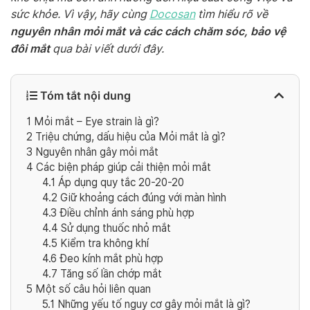
sức khỏe. Vì vậy, hãy cùng
Docosan
tìm hiểu rõ về
nguyên nhân mỏi mắt và các cách chăm sóc, bảo vệ
đôi mắt
qua bài viết dưới đây.
Tóm tắt nội dung
1
Mỏi mắt – Eye strain là gì?
2
Triệu chứng, dấu hiệu của Mỏi mắt là gì?
3
Nguyên nhân gây mỏi mắt
4
Các biện pháp giúp cải thiện mỏi mắt
4.1
Áp dụng quy tắc 20-20-20
4.2
Giữ khoảng cách đúng với màn hình
4.3
Điều chỉnh ánh sáng phù hợp
4.4
Sử dụng thuốc nhỏ mắt
4.5
Kiểm tra không khí
4.6
Đeo kính mắt phù hợp
4.7
Tăng số lần chớp mắt
5
Một số câu hỏi liên quan
5.1
Những yếu tố nguy cơ gây mỏi mắt là gì?