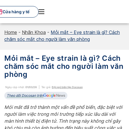
Skip
to
Cửa hàng y tế
content
Home
-
Nhãn Khoa
-
Mỏi mắt – Eye strain là gì? Cách
chăm sóc mắt cho người làm văn phòng
Mỏi mắt – Eye strain là gì? Cách
chăm sóc mắt cho người làm văn
phòng
Ngày cập nhật:
01/03/26
Tác giả:
Đội ngũ biên tập Docosan
Theo dõi Docosan trên
Mỏi mắt đã trở thành một vấn đề phổ biến, đặc biệt với
người làm việc trong môi trường tiếp xúc lâu dài với
màn hình thiết bị điện tử. Tình trạng này không chỉ gây
khó chịu mà còn ảnh hưởng đến hiệu suất công việc và