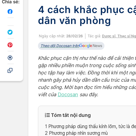
Chia sẻ:
4 cách khắc phục cậ
dân văn phòng
Ngày cập nhật:
28/02/26
Tác giả:
Dược sĩ, Thạc sĩ N
Theo dõi Docosan trên
Khắc phục cận thị như thế nào để cải thiện t
gặp nhiều phiền muộn trong cuộc sống sin
học tập hay làm việc. Đồng thời khi một người
nhanh gây phá hủy dần dần cấu trúc của mắt
cuộc sống. Mời bạn đọc tìm hiểu những cách
viết của
Docosan
sau đây.
Tóm tắt nội dung
1
Phương pháp dùng thấu kính lõm, tức là đe
2
Phương pháp nhìn sương mù