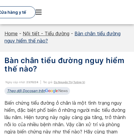
Skip
to
Cửa hàng y tế
content
Home
-
Nội tiết - Tiểu đường
-
Bàn chân tiểu đường
nguy hiểm thế nào?
Bàn chân tiểu đường nguy hiểm
thế nào?
Ngày cập nhật:
23/10/24
Tác giả:
Ds Nguyễn Thị Tường Vi
Theo dõi Docosan trên
Biến chứng tiểu đường ở chân là một tình trạng nguy
hiểm, đặc biệt phổ biến ở những người mắc tiểu đường
lâu năm. Hiện tượng này ngày càng gia tăng, trở thành
nỗi lo của nhiều bệnh nhân. Vậy cần xử trí và phòng
ngừa biến chứng này như thế nào? Hãy cùng tham