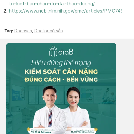
tri-loet-ban-chan-do-dai-thao-duong/
https://www.ncbi.nlm.nih.gov/pmc/articles/PMC749432
Tag:
Docosan
,
Doctor có sẵn