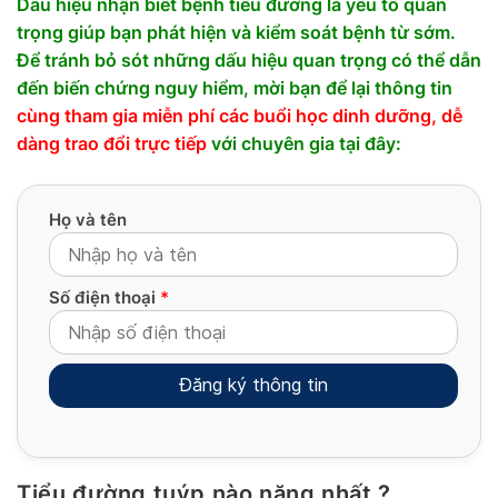
Dấu hiệu nhận biết bệnh tiểu đường là yếu tố quan
trọng giúp bạn phát hiện và kiểm soát bệnh từ sớm.
Để tránh bỏ sót những dấu hiệu quan trọng có thể dẫn
đến biến chứng nguy hiểm, mời bạn để lại thông tin
cùng tham gia miễn phí các buổi học dinh dưỡng, dễ
dàng trao đổi trực tiếp
với chuyên gia tại đây:
Họ và tên
Số điện thoại
*
Tiểu đường tuýp nào nặng nhất ?
Alternative: