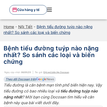
Skip
to
Cửa hàng y tế
content
Home
-
Nội Tiết
-
Bệnh tiểu đường tuýp nào nặng
nhất? So sánh các loại và biến chứng
Bệnh tiểu đường tuýp nào nặng
nhất? So sánh các loại và biến
chứng
Ngày cập nhật:
08/05/25
Tác giả:
Đội ngũ biên tập Docosan
Theo dõi Docosan trên
Tiểu đường là căn bệnh mạn tính phổ biến hiện nay. Vậy
tiểu đường tuýp nào
tiểu đường có bao nhiêu loại và
nặng nhất
? Mời bạn cùng Docosan tìm hiểu về căn
bệnh này qua bài viết dưới đây.