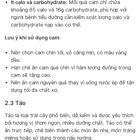
Ít calo và carbohydrate:
Mỗi quả cam chỉ chứa
khoảng 65 calo và 16g carbohydrate, phù hợp với
người bệnh tiểu đường cần kiểm soát lượng calo và
carbohydrate nạp vào cơ thể.
Lưu ý khi sử dụng cam:
Nên chọn cam chín tới, vỏ căng mịn, có màu vàng
đều.
Hạn chế ăn cam quá chín vì hàm lượng đường trong
cam sẽ tăng cao.
Nên ăn cam nguyên quả thay vì uống nước ép để tận
dụng tối đa chất xơ.
2.3 Táo
Táo là loại trái cây phổ biến, dễ kiếm và được yêu thích
bởi hương vị thơm ngon, nhiều dưỡng chất. Táo có thể
ăn trực tiếp, chế biến thành các món ăn nhẹ, món tráng
miệng hoặc sử dụng trong nấu nướng.