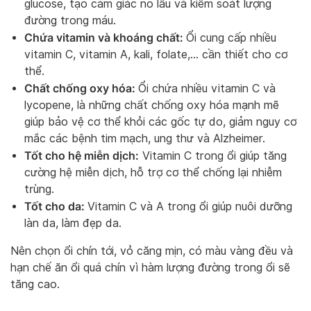
glucose, tạo cảm giác no lâu và kiểm soát lượng
đường trong máu.
Chứa vitamin và khoáng chất:
Ổi cung cấp nhiều
vitamin C, vitamin A, kali, folate,… cần thiết cho cơ
thể.
Chất chống oxy hóa:
Ổi chứa nhiều vitamin C và
lycopene, là những chất chống oxy hóa mạnh mẽ
giúp bảo vệ cơ thể khỏi các gốc tự do, giảm nguy cơ
mắc các bệnh tim mạch, ung thư và Alzheimer.
Tốt cho hệ miễn dịch:
Vitamin C trong ổi giúp tăng
cường hệ miễn dịch, hỗ trợ cơ thể chống lại nhiễm
trùng.
Tốt cho da:
Vitamin C và A trong ổi giúp nuôi dưỡng
làn da, làm đẹp da.
Nên chọn ổi chín tới, vỏ căng mịn, có màu vàng đều và
hạn chế ăn ổi quá chín vì hàm lượng đường trong ổi sẽ
tăng cao.