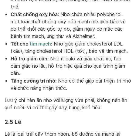
thể.
Chất chống oxy hóa:
Nho chứa nhiều polyphenol,
một loại chất chống oxy hóa mạnh mẽ giúp bảo vệ
cơ thể khỏi các gốc tự do, giảm nguy cơ mắc các
bệnh tim mạch, ung thư và Alzheimer.
Tốt cho
tim mạch
:
Nho giúp giảm cholesterol LDL
(xấu), tăng cholesterol HDL (tốt), bảo vệ tim mạch.
Hỗ trợ giảm cân:
Nho ít calo và giàu chất xơ, tạo
cảm giác no lâu, hỗ trợ hiệu quả cho quá trình giảm
cân.
Tăng cường trí nhớ:
Nho có thể giúp cải thiện trí nhớ
và chức năng nhận thức.
Lưu ý chỉ nên ăn nho với lượng vừa phải, không nên ăn
quá nhiều vì có thể gây đầy bụng, khó tiêu.
2.5 Lê
Lê là loại trái cây thơm ngon, bổ dưỡng và mang lại