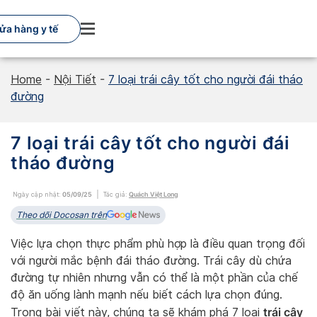
Skip
to
ửa hàng y tế
content
Home
-
Nội Tiết
-
7 loại trái cây tốt cho người đái tháo
đường
7 loại trái cây tốt cho người đái
tháo đường
Ngày cập nhật:
05/09/25
Tác giả:
Quách Việt Long
Theo dõi Docosan trên
Việc lựa chọn thực phẩm phù hợp là điều quan trọng đối
với người mắc bệnh đái tháo đường. Trái cây dù chứa
đường tự nhiên nhưng vẫn có thể là một phần của chế
độ ăn uống lành mạnh nếu biết cách lựa chọn đúng.
trái cây
Trong bài viết này, chúng ta sẽ khám phá 7 loại