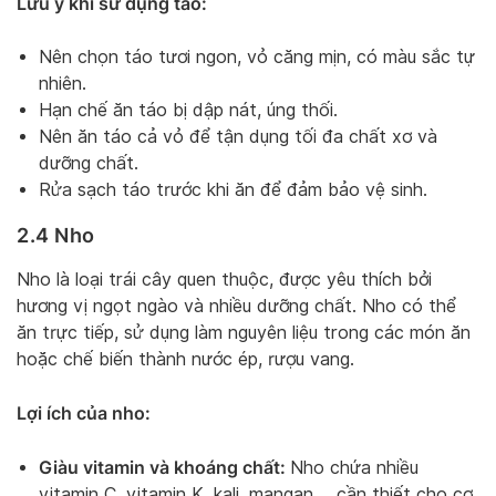
Lưu ý khi sử dụng táo:
Nên chọn táo tươi ngon, vỏ căng mịn, có màu sắc tự
nhiên.
Hạn chế ăn táo bị dập nát, úng thối.
Nên ăn táo cả vỏ để tận dụng tối đa chất xơ và
dưỡng chất.
Rửa sạch táo trước khi ăn để đảm bảo vệ sinh.
2.4 Nho
Nho là loại trái cây quen thuộc, được yêu thích bởi
hương vị ngọt ngào và nhiều dưỡng chất. Nho có thể
ăn trực tiếp, sử dụng làm nguyên liệu trong các món ăn
hoặc chế biến thành nước ép, rượu vang.
Lợi ích của nho:
Giàu vitamin và khoáng chất:
Nho chứa nhiều
vitamin C, vitamin K, kali, mangan,… cần thiết cho cơ