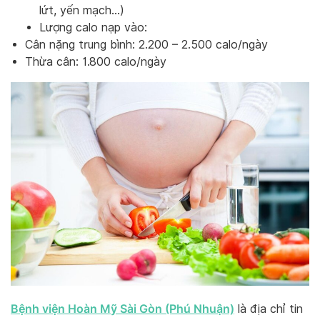
lứt, yến mạch…)
Lượng calo nạp vào:
Cân nặng trung bình: 2.200 – 2.500 calo/ngày
Thừa cân: 1.800 calo/ngày
Bệnh viện Hoàn Mỹ Sài Gòn (Phú Nhuận)
là địa chỉ tin