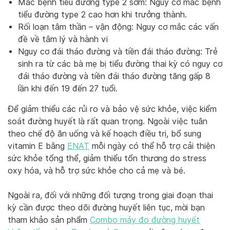
Mắc bệnh tiểu đường type 2 sớm: Nguy cơ mắc bệnh
tiểu đường type 2 cao hơn khi trưởng thành.
Rối loạn tâm thần – vận động: Nguy cơ mắc các vấn
đề về tâm lý và hành vi
Nguy cơ đái tháo đường và tiền đái tháo đường: Trẻ
sinh ra từ các bà mẹ bị tiểu đường thai kỳ có nguy cơ
đái tháo đường và tiền đái tháo đường tăng gấp 8
lần khi đến 19 đến 27 tuổi.
Để giảm thiểu các rủi ro và bảo vệ sức khỏe, việc kiểm
soát đường huyết là rất quan trọng. Ngoài việc tuân
theo chế độ ăn uống và kế hoạch điều trị, bổ sung
vitamin E bằng
ENAT
mỗi ngày có thể hỗ trợ cải thiện
sức khỏe tổng thể, giảm thiểu tổn thương do stress
oxy hóa, và hỗ trợ sức khỏe cho cả mẹ và bé.
Ngoài ra, đối với những đối tượng trong giai đoạn thai
kỳ cần được theo dõi đường huyết liên tục, mời bạn
tham khảo sản phẩm
Combo máy đo đường huyết