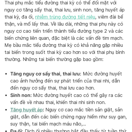
Thai phụ mắc tiểu đường thai kỳ có thể đối mặt với
nguy cơ tăng sẩy thai, thai lưu, sinh non, tăng huyết áp
thai kỳ, đa ối,
nhiễm trùng đường tiết niệu
, viêm đài bể
thận, và mổ lấy thai. Về lâu dài, những thai phụ này có
nguy cơ cao tiến triển thành tiểu đường type 2 và các
biến chứng liên quan, đặc biệt là các vấn đề tim mạch.
Mẹ bầu mắc tiểu đường thai kỳ có khả năng gặp nhiều
tai biến trong suốt thai kỳ cao hơn so với thai phụ bình
thường. Những tai biến thường gặp bao gồm:
Tăng nguy cơ sẩy thai, thai lưu:
Mức đường huyết
cao ảnh hưởng đến sự phát triển của thai nhi, dẫn
đến nguy cơ sẩy thai, thai lưu cao hơn.
Sinh non:
Mức đường huyết cao có thể gây ra các
vấn đề về nhau thai, khiến thai nhi sinh non.
Tăng huyết áp
:
Nguy cơ cao mắc tiền sản giật, sản
giật, dẫn đến các biến chứng nguy hiểm như suy gan,
suy thận, tai biến mạch máu não,…
Đa ối:
Dịch ối nhiều thường bắt đầu thấy từ tuần thứ