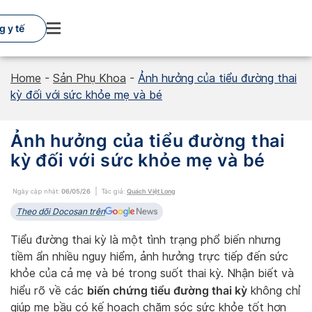
Skip
to
 y tế
content
Home
-
Sản Phụ Khoa
-
Ảnh hưởng của tiểu đường thai
kỳ đối với sức khỏe mẹ và bé
Ảnh hưởng của tiểu đường thai
kỳ đối với sức khỏe mẹ và bé
Ngày cập nhật:
06/05/26
Tác giả:
Quách Việt Long
Theo dõi Docosan trên
Tiểu đường thai kỳ là một tình trạng phổ biến nhưng
tiềm ẩn nhiều nguy hiểm, ảnh hưởng trực tiếp đến sức
khỏe của cả mẹ và bé trong suốt thai kỳ. Nhận biết và
biến chứng tiểu đường thai kỳ
hiểu rõ về các
không chỉ
giúp mẹ bầu có kế hoạch chăm sóc sức khỏe tốt hơn