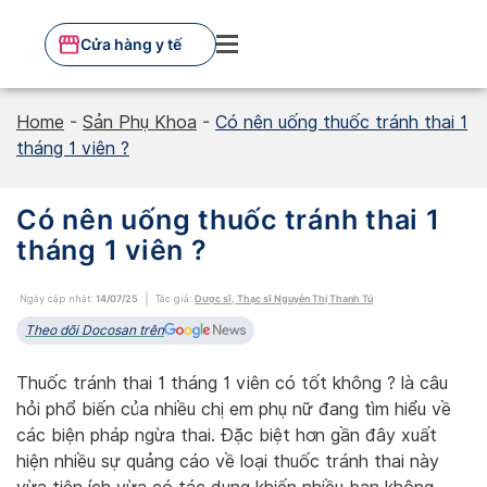
Skip
to
Cửa hàng y tế
content
Home
-
Sản Phụ Khoa
-
Có nên uống thuốc tránh thai 1
tháng 1 viên ?
Có nên uống thuốc tránh thai 1
tháng 1 viên ?
Ngày cập nhật:
14/07/25
Tác giả:
Dược sĩ, Thạc sĩ Nguyễn Thị Thanh Tú
Theo dõi Docosan trên
Thuốc tránh thai 1 tháng 1 viên có tốt không ? là câu
hỏi phổ biến của nhiều chị em phụ nữ đang tìm hiểu về
các biện pháp ngừa thai. Đặc biệt hơn gần đây xuất
hiện nhiều sự quảng cáo về loại thuốc tránh thai này